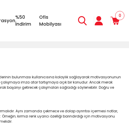
0
%50
Ofis
rasyon
İndirim
Mobilyası
elliklerinin bulunması kullanıcısına kolaylık sağlayarak motivasyonunun
 çalışmaya imza atar tartışmaya açık bir konudur. Ancak merak
k başarıyı getirecek çalışmaları sağladığı söylenebilir. Doğru ve
dırmalıdır. Aynı zamanda çekmece ve dolap ayrıntısı içermesi notlar,
rneğin; kırmızı renk uyarıcı özelliği barındırdığı için motivasyonu
melidir.