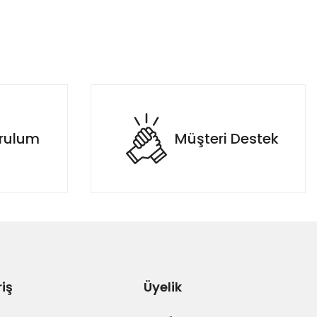
urulum
Müşteri Destek
riş
Üyelik