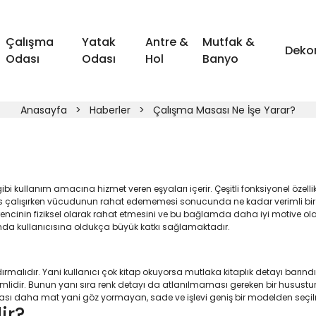
Çalışma
Yatak
Antre &
Mutfak &
Deko
Odası
Odası
Hol
Banyo
Anasayfa
Haberler
Çalışma Masası Ne İşe Yarar?
 gibi kullanım amacına hizmet veren eşyaları içerir. Çeşitli fonksiyonel öz
rs çalışırken vücudunun rahat edememesi sonucunda ne kadar verimli bir
ncinin fiziksel olarak rahat etmesini ve bu bağlamda daha iyi motive olara
nında kullanıcısına oldukça büyük katkı sağlamaktadır.
ırmalıdır. Yani kullanıcı çok kitap okuyorsa mutlaka kitaplık detayı barın
lidir. Bunun yanı sıra renk detayı da atlanılmaması gereken bir husustur. Ö
asası daha mat yani göz yormayan, sade ve işlevi geniş bir modelden seçil
ir?