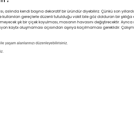
, aslında kendi başına dekoratif bir üründür diyebiliriz. Çünkü son yıllar
ullanılan gereçlerle düzenli tutulduğu vakit bile göz dolduran bir şıklığa
emeyecek şık bir çiçek koyulması, masanın havasını değiştirecektir. Ayrıca 
syon kaybı oluşmaması açısından aşırıya kaçılmaması gereklidir. Çalışma 
ile yaşam alanlarınızı düzenleyebilirisiniz.
iz.