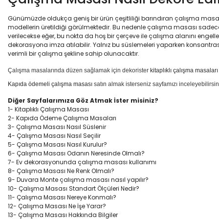
Günümüzde oldukça geniş bir ürün çeşitliliği barındıran çalışma masası
modellerin üretildiği görülmektedir. Bu nedenle çalışma masası sadece k
verilecekse eğer, bu nokta da hoş bir çerçeve ile çalışma alanını engell
dekorasyona imza atılabilir. Yalnız bu süslemeleri yaparken konsantra
verimli bir çalışma şekline sahip olunacaktır.
Çalışma masalarında düzen sağlamak için dekorister
kitaplıklı çalışma masaları
Kapıda ödemeli çalışma masası
satın almak isterseniz sayfamızı inceleyebilirsin
Diğer Sayfalarımıza Göz Atmak İster misiniz?
1-
Kitaplıklı Çalışma Masası
2-
Kapıda Ödeme Çalışma Masaları
3-
Çalışma Masası Nasıl Süslenir
4-
Çalışma Masası Nasıl Seçilir
5-
Çalışma Masası Nasıl Kurulur?
6-
Çalışma Masası Odanın Neresinde Olmalı?
7-
Ev dekorasyonunda çalışma masası kullanımı
8-
Çalışma Masası Ne Renk Olmalı?
9-
Duvara Monte çalışma masası nasıl yapılır?
10-
Çalışma Masası Standart Ölçüleri Nedir?
11-
Çalışma Masası Nereye Konmalı?
12-
Çalışma Masası Ne İşe Yarar?
13-
Çalışma Masası Hakkında Bilgiler