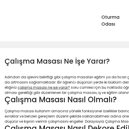
Oturma
Odası
Çalışma Masası Ne İşe Yarar?
Adından da işlevini belirttiği gibi çalışma masaları eğitim ya da ticari
da artmasını sağlamaktadır. Bir öğrenci düşünün yerde iki büklüm de
etiğiniz
çalışma masası ne işe yarar?
soru cümlesi için bu noktada öğre
olması gerektiği gibi düzenlenen bir çalışma masası, iş ve eğitim ala
Çalışma Masası Nasıl Olmalı?
Çalışma masası
kullanım amacına yönelik fonksiyonel özellikler barınd
evraklar ve benzeri gereçlerin düzenli şekilde saklanabilmesi adına önem
düşürür ve kişinin verimli çalışmasını engeller. Dolayısıyla Çalışma M
Çalışma Masası Nasıl Dekore Edil