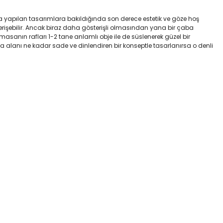
da yapılan tasarımlara bakıldığında son derece estetik ve göze hoş
 erişebilir. Ancak biraz daha gösterişli olmasından yana bir çaba
masanın rafları 1-2 tane anlamlı obje ile de süslenerek güzel bir
alanı ne kadar sade ve dinlendiren bir konseptle tasarlanırsa o denli