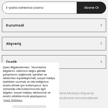
Abone Ol
Kurumsal
Alışveriş
Üyelik
Çerez Bilgilendirmesi : Tanımlama
bilgilerini; sitemizin doğru şekilde
çalışmasını sağlamak, içerikleri ve
reklamları kişiselleştirmek, sosyal medya
özellikleri sunmak ve site trafiğimizi
analiz etmek için kullanıyoruz. Aynı
zamanda site kullanımınızla ilgili
bilgileri; sosyal medya, reklamcılık ve
© 2026 Dekorister Mobilya | Online Mobilya Alışverişi.
analiz ortaklarımızla paylaşıyoruz.
Kredi kartı bilgileriniz 256 Bit SSL tarafından korunmaktadır.
Çerez Politikası