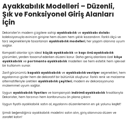
Ayakkabılık Modelleri – Düzenli,
Şık ve Fonksiyonel Giriş Alanları
İçin
Dekorister’in modern çizgilere sahip
ayakkabılık
ve
ayakkabı dolabı
koleksiyonuyla evinizin girişine hem düzen hem şıklık kazandırın. Farklı ölçü ve
tarz seçenekleriyle tasarlanan
ayakkabılık modelleri
, her yaşam alanına uyum
sağlar.
Kompakt alanlar için ideal
küçük ayakkabılık
ve
kapı önü ayakkabılık
çözümleri, yerden tasarruf ederken düzeni korur. Daha geniş alanlara özel
köşe
ayakkabılık
ve
portmanto ayakkabılık
modelleri ise hem estetik hem işlevsel
bir kullanım sunar.
Zarif görünümlü
kapaklı ayakkabılık
ve
ayakkabılık vestiyer
seçenekleri, hem
eşyalarınızı gizler hem de dekoratif bir bütünlük oluşturur. Farklı renk ve malzeme
alternatifleriyle üretilen
ayakkabılık çeşitleri
, modern ev dekorasyonuna
mükemmel uyum sağlar.
Uygun
ayakkabılık fiyatları
ve kampanyalı
indirimli ayakkabılık
fırsatlarıyla
Dekorister, hem tarzınızı hem konforunuzu ön plana çıkarır.
Uygun fiyatlı ayakkabılık satın al, eşyalarını düzenlemenin en şık yolunu keşfet!
Şimdi beğendiğiniz ayakkabılık modelini satın alın, giriş alanınıza düzen ve
zarafet katın!