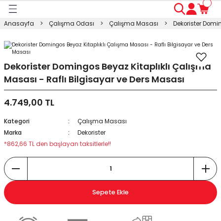
Geri Dön
Geri Dön
Geri Dön
Geri Dön
Geri Dön
Geri Dön
Geri Dön
Anasayfa
Çalışma Odası
Çalışma Masası
Dekorister Domin
ası
ası
ı
anyo
n
ası
sı
ı
kosu
Dekorister Domingos Beyaz Kitaplıklı Çalışma
Masası - Raflı Bilgisayar ve Ders Masası
esi Dolabı
Masası
4.749,00 TL
ışma Masası
modin
rı
 Takımı
Kategori
Çalışma Masası
Marka
Dekorister
rı
lap
a
*862,66 TL den başlayan taksitlerle!!
Sepete Ekle