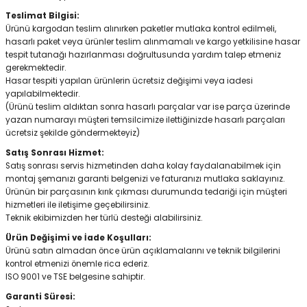
Teslimat Bilgisi:
Ürünü kargodan teslim alınırken paketler mutlaka kontrol edilmeli,
hasarlı paket veya ürünler teslim alınmamalı ve kargo yetkilisine hasar
tespit tutanağı hazırlanması doğrultusunda yardım talep etmeniz
gerekmektedir.
Hasar tespiti yapılan ürünlerin ücretsiz değişimi veya iadesi
yapılabilmektedir.
(Ürünü teslim aldıktan sonra hasarlı parçalar var ise parça üzerinde
yazan numarayı müşteri temsilcimize ilettiğinizde hasarlı parçaları
ücretsiz şekilde göndermekteyiz)
Satış Sonrası Hizmet:
Satış sonrası servis hizmetinden daha kolay faydalanabilmek için
montaj şemanızı garanti belgenizi ve faturanızı mutlaka saklayınız.
Ürünün bir parçasının kırık çıkması durumunda tedariği için müşteri
hizmetleri ile iletişime geçebilirsiniz.
Teknik ekibimizden her türlü desteği alabilirsiniz.
Ürün Değişimi ve İade Koşulları:
Ürünü satın almadan önce ürün açıklamalarını ve teknik bilgilerini
kontrol etmenizi önemle rica ederiz.
ISO 9001 ve TSE belgesine sahiptir.
Garanti Süresi: