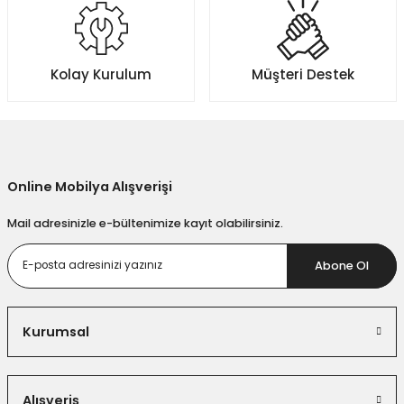
teşekkür ediyorum. Gönül rahatlığıyla bu siteden alışveriş yapın derim.
Ürün fiyatı diğer sitelerden daha pahalı.
SERKAN Akar | 07/05/2021
Bu ürüne benzer farklı alternatifler olmalı.
Kolay Kurulum
Müşteri Destek
Yorum Yaz
Gönder
Online Mobilya Alışverişi
Mail adresinizle e-bültenimize kayıt olabilirsiniz.
Abone Ol
Kurumsal
Alışveriş