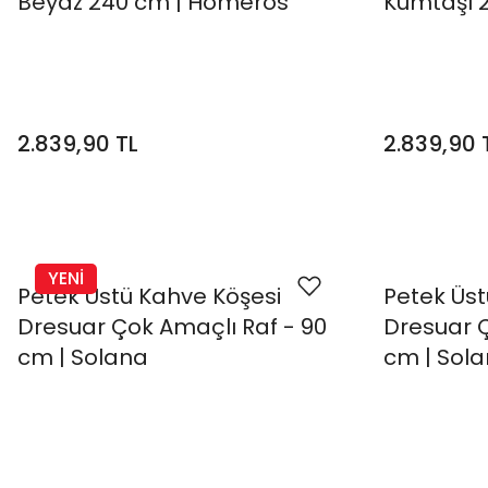
Beyaz 240 cm | Homeros
Kumtaşı 
2.839,90 TL
2.839,90 
YENİ
Petek Üstü Kahve Köşesi
Petek Üst
Dresuar Çok Amaçlı Raf - 90
Dresuar Ç
cm | Solana
cm | Sol