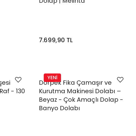
Dolap | Melinta
7.699,90 TL
YENİ
şesi
Dorpek Fika Çamaşır ve
af - 130
Kurutma Makinesi Dolabı –
Beyaz - Çok Amaçlı Dolap -
Banyo Dolabı