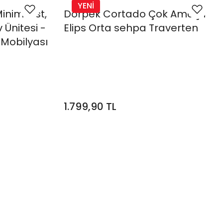
YENİ
inimalist,
Dorpek Cortado Çok Amaçlı
Ünitesi -
Elips Orta sehpa Traverten
 Mobilyası
1.799,90 TL