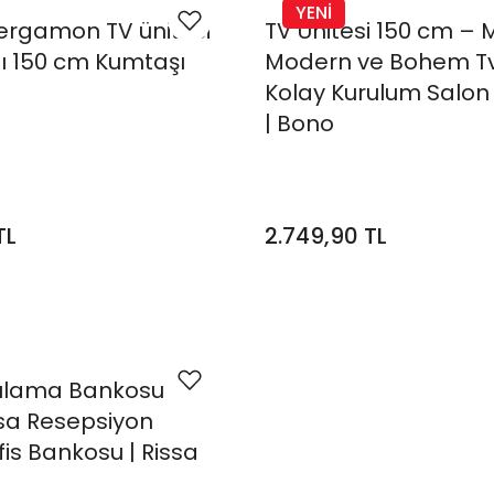
YENİ
ergamon TV ünitesi
TV Ünitesi 150 cm – M
ı 150 cm Kumtaşı
Modern ve Bohem Tv 
Kolay Kurulum Salon
| Bono
TL
2.749,90 TL
şılama Bankosu
sa Resepsiyon
is Bankosu | Rissa