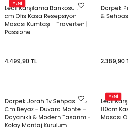
YENİ
Ledli Karşılama Bankosu 110
Dorpek P
cm Ofis Kasa Resepsiyon
& Sehpas
Masası Kumtaşı - Traverten |
Passione
4.499,90 TL
2.389,90 
YENİ
Dorpek Jorah Tv Sehpası 135
Ledli Kar
Cm Beyaz - Duvara Monte –
110cm Ka
Dayanıklı & Modern Tasarım -
Masası Of
Kolay Montaj Kurulum