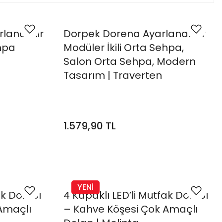
lanabilir
Dorpek Dorena Ayarlanabilir
ehpa
Modüler İkili Orta Sehpa,
Salon Orta Sehpa, Modern
Tasarım | Traverten
1.579,90 TL
YENİ
ak Dolabı
4 Kapaklı LED’li Mutfak Dolabı
Amaçlı
– Kahve Köşesi Çok Amaçlı