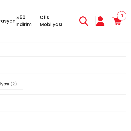
0
%50
Ofis
rasyon
İndirim
Mobilyası
lyası
(2)