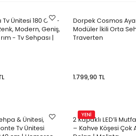
klı Tv Ünitesi 180 Cm -
Dorpek Cosmos Ayar
enk, Modern, Geniş,
Modüler İkili Orta S
arım - Tv Sehpası |
Traverten
TL
1.799,90 TL
YENİ
Sehpa & Ünitesi,
2 Kapaklı LED’li Mutf
nte Tv Ünitesi
– Kahve Köşesi Çok 