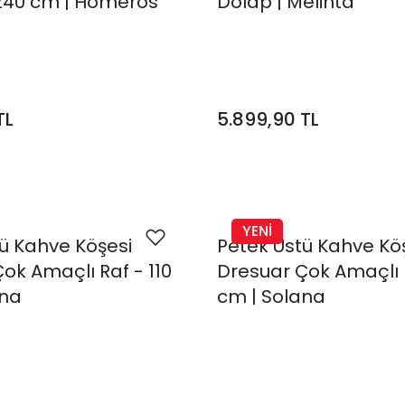
240 cm | Homeros
Dolap | Melinta
TL
5.899,90 TL
YENİ
ü Kahve Köşesi
Petek Üstü Kahve Kö
ok Amaçlı Raf - 110
Dresuar Çok Amaçlı R
ana
cm | Solana