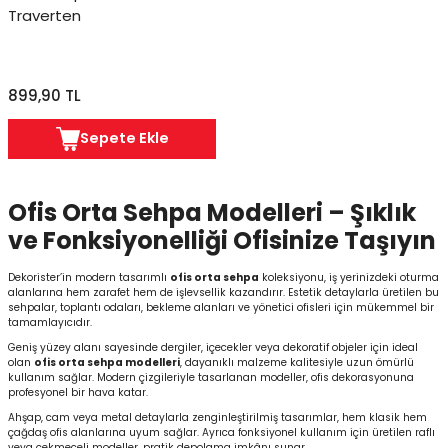
Traverten
899,90 TL
Sepete Ekle
Ofis Orta Sehpa Modelleri – Şıklık
ve Fonksiyonelliği Ofisinize Taşıyın
Dekorister’in modern tasarımlı
ofis orta sehpa
koleksiyonu, iş yerinizdeki oturma
alanlarına hem zarafet hem de işlevsellik kazandırır. Estetik detaylarla üretilen bu
sehpalar, toplantı odaları, bekleme alanları ve yönetici ofisleri için mükemmel bir
tamamlayıcıdır.
Geniş yüzey alanı sayesinde dergiler, içecekler veya dekoratif objeler için ideal
olan
ofis orta sehpa modelleri
, dayanıklı malzeme kalitesiyle uzun ömürlü
kullanım sağlar. Modern çizgileriyle tasarlanan modeller, ofis dekorasyonuna
profesyonel bir hava katar.
Ahşap, cam veya metal detaylarla zenginleştirilmiş tasarımlar, hem klasik hem
çağdaş ofis alanlarına uyum sağlar. Ayrıca fonksiyonel kullanım için üretilen raflı
veya çekmeceli modeller, pratik depolama imkânı sunar.