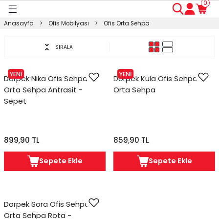
0
Geri Dön
Geri Dön
Geri Dön
Geri Dön
Geri Dön
Geri Dön
Geri Dön
Anasayfa
Ofis Mobilyası
Ofis Orta Sehpa
ası
ası
ı
anyo
n
ası
SIRALA
sı
ı
kosu
YENİ
YENİ
Dorpek Nika Ofis Sehpası
Dorpek Kula Ofis Sehpası
esi Dolabı
Masası
Orta Sehpa Antrasit -
Orta Sehpa
Sepet
ışma Masası
modin
rı
 Takımı
rı
lap
a
899,90 TL
859,90 TL
Sepete Ekle
Sepete Ekle
Dorpek Sora Ofis Sehpası
Orta Sehpa Rota -