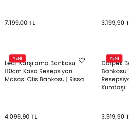
7.199,00 TL
3.199,90 
YENİ
YENİ
Ledli Karşılama Bankosu
Dorpek B
110cm Kasa Resepsiyon
Bankosu 1
Masası Ofis Bankosu | Rissa
Resepsiy
Kumtaşı
4.099,90 TL
3.919,90 