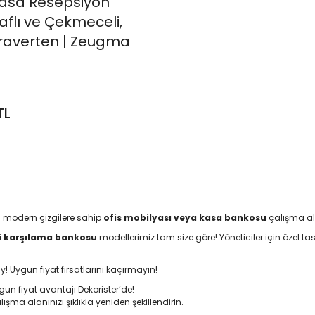
Kasa Resepsiyon
aflı ve Çekmeceli,
Traverten | Zeugma
TL
in modern çizgilere sahip
ofis mobilyası veya kasa bankosu
çalışma ala
i
karşılama bankosu
modellerimiz tam size göre! Yöneticiler için özel t
ay! Uygun fiyat fırsatlarını kaçırmayın!
n fiyat avantajı Dekorister’de!
ışma alanınızı şıklıkla yeniden şekillendirin.