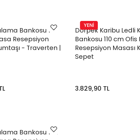
YENİ
şılama Bankosu 110
Dorpek Karibu Ledli 
Kasa Resepsiyon
Bankosu 110 cm Ofis
mtaşı - Traverten |
Resepsiyon Masası 
Sepet
TL
3.829,90 TL
şılama Bankosu 182