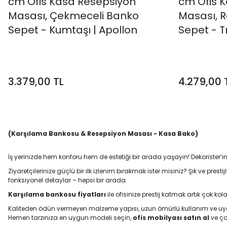
cm Ofis Kasa Resepsiyon
cm Ofis 
Masası, Çekmeceli Banko
Masası, R
Sepet - Kumtaşı | Apollon
Sepet - 
3.379,00 TL
4.279,00 
(Karşılama Bankosu & Resepsiyon Masası - Kasa Bako)
İş yerinizde hem konforu hem de estetiği bir arada yaşayın! Dekorister’
Ziyaretçilerinize güçlü bir ilk izlenim bırakmak ister misiniz? Şık ve prestijl
fonksiyonel detaylar – hepsi bir arada.
Karşılama bankosu fiyatları
ile ofisinize prestij katmak artık çok kol
Kaliteden ödün vermeyen malzeme yapısı, uzun ömürlü kullanım ve uygu
Hemen tarzınıza en uygun modeli seçin,
ofis mobilyası satın al
ve çal