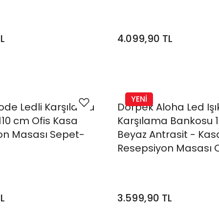
TL
4.099,90 TL
YENİ
ode Ledli Karşılama
Dorpek Aloha Led Işık
10 cm Ofis Kasa
Karşılama Bankosu 
on Masası Sepet-
Beyaz Antrasit - Kas
Resepsiyon Masası O
Banko
TL
3.599,90 TL