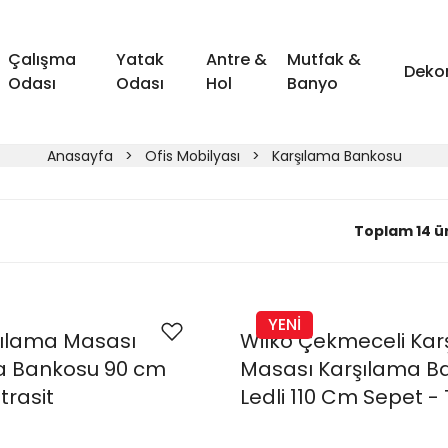
Çalışma
Yatak
Antre &
Mutfak &
Deko
Odası
Odası
Hol
Banyo
Anasayfa
Ofis Mobilyası
Karşılama Bankosu
Toplam 14 ü
YENİ
şılama Masası
Wilko Çekmeceli Kar
a Bankosu 90 cm
Masası Karşılama B
trasit
Ledli 110 Cm Sepet -