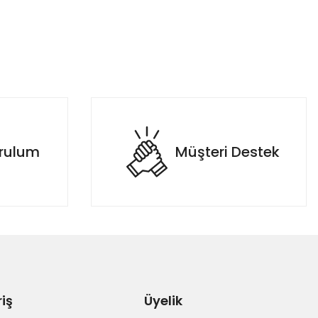
urulum
Müşteri Destek
riş
Üyelik