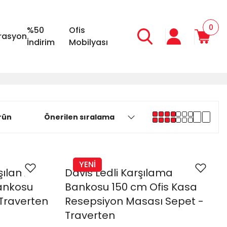
0
%50
Ofis
rasyon
İndirim
Mobilyası
rün
YENİ
şılama
Davis Ledli Karşılama
ankosu
Bankosu 150 cm Ofis Kasa
 Traverten
Resepsiyon Masası Sepet -
Traverten