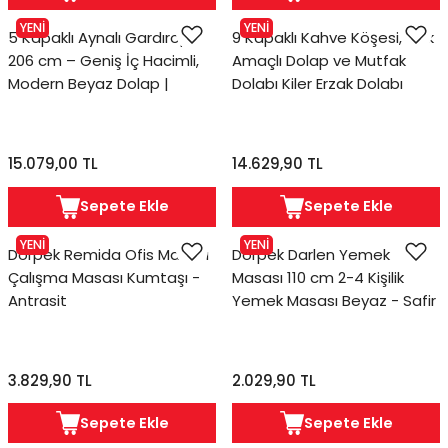
YENİ
YENİ
5 Kapaklı Aynalı Gardırop
9 Kapaklı Kahve Köşesi, Çok
206 cm – Geniş İç Hacimli,
Amaçlı Dolap ve Mutfak
Modern Beyaz Dolap |
Dolabı Kiler Erzak Dolabı
Cosmos
Beyaz 250 cm | Tuco
15.079,00 TL
14.629,90 TL
Sepete Ekle
Sepete Ekle
YENİ
YENİ
Dorpek Remida Ofis Masası
Dorpek Darlen Yemek
Çalışma Masası Kumtaşı -
Masası 110 cm 2-4 Kişilik
Antrasit
Yemek Masası Beyaz - Safir
3.829,90 TL
2.029,90 TL
Sepete Ekle
Sepete Ekle