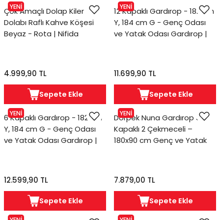
YENİ
YENİ
Çok Amaçlı Dolap Kiler
12 Kapaklı Gardırop - 182 cm
Dolabı Raflı Kahve Köşesi
Y, 184 cm G - Genç Odası
Beyaz - Rota | Nifida
ve Yatak Odası Gardırop |
Lias
4.999,90 TL
11.699,90 TL
Sepete Ekle
Sepete Ekle
YENİ
YENİ
6 Kapaklı Gardırop - 182 cm
Dorpek Nuna Gardırop 3
Y, 184 cm G - Genç Odası
Kapaklı 2 Çekmeceli –
ve Yatak Odası Gardırop |
180x90 cm Genç ve Yatak
Poy
Odası Dolabı
12.599,90 TL
7.879,00 TL
Sepete Ekle
Sepete Ekle
YENİ
YENİ