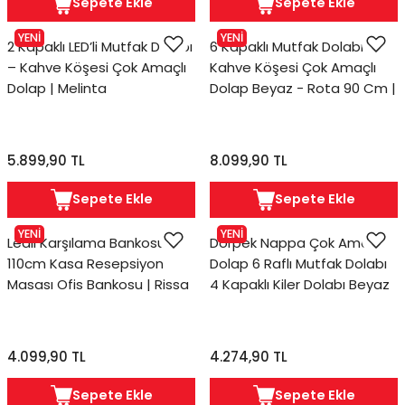
Sepete Ekle
Sepete Ekle
YENİ
YENİ
2 Kapaklı LED’li Mutfak Dolabı
6 Kapaklı Mutfak Dolabı
– Kahve Köşesi Çok Amaçlı
Kahve Köşesi Çok Amaçlı
Dolap | Melinta
Dolap Beyaz - Rota 90 Cm |
Potter
5.899,90 TL
8.099,90 TL
Sepete Ekle
Sepete Ekle
YENİ
YENİ
Ledli Karşılama Bankosu
Dorpek Nappa Çok Amaçlı
110cm Kasa Resepsiyon
Dolap 6 Raflı Mutfak Dolabı
Masası Ofis Bankosu | Rissa
4 Kapaklı Kiler Dolabı Beyaz
4.099,90 TL
4.274,90 TL
Sepete Ekle
Sepete Ekle