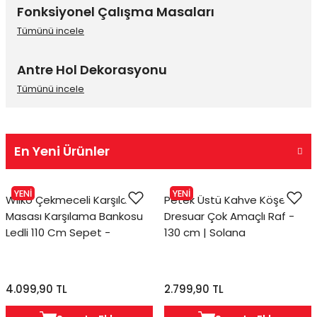
Fonksiyonel Çalışma Masaları
Tümünü incele
Antre Hol Dekorasyonu
Tümünü incele
En Yeni Ürünler
Çok Satanlar
Editörün Seçtikleri
Tüm Ürünler
YENİ
YENİ
Wilko Çekmeceli Karşılama
Petek Üstü Kahve Köşesi
Masası Karşılama Bankosu
Dresuar Çok Amaçlı Raf -
Ledli 110 Cm Sepet -
130 cm | Solana
Traverten
4.099,90 TL
2.799,90 TL