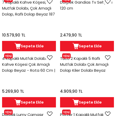
7 Kapaklı Kahve Köşesi,
Dorpek Gandias Tv Sehpası
Mutfak Dolabı, Çok Amaçlı
120 cm
Dolap, Raflı Dolap Beyaz 187
cm | Tuco
10.579,90 TL
2.479,90 TL
Sepete Ekle
Sepete Ekle
YENİ
YENİ
4 Kapaklı Mutfak Dolabı
Tuco 2 Kapaklı 5 Raflı
Kahve Köşesi Çok Amaçlı
Mutfak Dolabı Çok Amaçlı
Dolap Beyaz - Rota 60 Cm |
Dolap Kiler Dolabı Beyaz
Potter
5.269,90 TL
4.909,90 TL
Sepete Ekle
Sepete Ekle
YENİ
YENİ
Dorpek Lumy Çamaşır
Potter 1 Kapaklı Mutfak