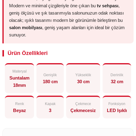
Modern ve minimal çizgileriyle öne çıkan bu
tv sehpası
,
geniş ölçüsü ve şık tasarımıyla salonunuzun odak noktası
olacak; ışıklı tasarımı modern bir görünümle birleştiren bu
salon mobilyası
, geniş yaşam alanları için ideal bir çözüm
sunuyor.
Ürün Özellikleri
Materyal
Genişlik
Yükseklik
Derinlik
Suntalam
180 cm
30 cm
32 cm
18mm
Renk
Kapak
Çekmece
Fonksiyon
Beyaz
3
Çekmecesiz
LED Işıklı