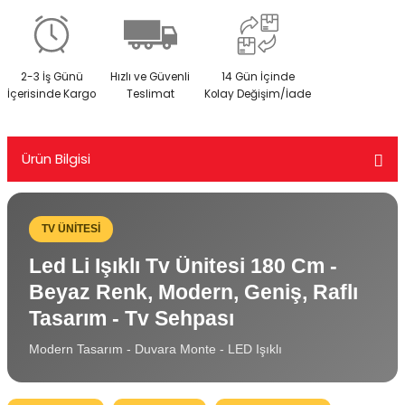
2-3 İş Günü
Hızlı ve Güvenli
14 Gün İçinde
İçerisinde Kargo
Teslimat
Kolay Değişim/İade
Ürün Bilgisi
TV ÜNİTESİ
Led Li Işıklı Tv Ünitesi 180 Cm -
Beyaz Renk, Modern, Geniş, Raflı
Tasarım - Tv Sehpası
Modern Tasarım - Duvara Monte - LED Işıklı