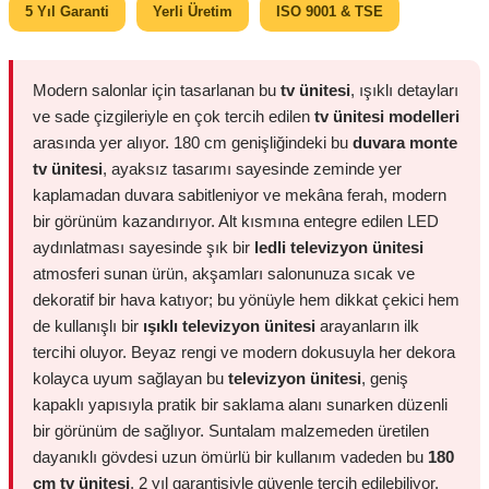
5 Yıl Garanti
Yerli Üretim
ISO 9001 & TSE
Modern salonlar için tasarlanan bu
tv ünitesi
, ışıklı detayları
ve sade çizgileriyle en çok tercih edilen
tv ünitesi modelleri
arasında yer alıyor. 180 cm genişliğindeki bu
duvara monte
tv ünitesi
, ayaksız tasarımı sayesinde zeminde yer
kaplamadan duvara sabitleniyor ve mekâna ferah, modern
bir görünüm kazandırıyor. Alt kısmına entegre edilen LED
aydınlatması sayesinde şık bir
ledli televizyon ünitesi
atmosferi sunan ürün, akşamları salonunuza sıcak ve
dekoratif bir hava katıyor; bu yönüyle hem dikkat çekici hem
de kullanışlı bir
ışıklı televizyon ünitesi
arayanların ilk
tercihi oluyor. Beyaz rengi ve modern dokusuyla her dekora
kolayca uyum sağlayan bu
televizyon ünitesi
, geniş
kapaklı yapısıyla pratik bir saklama alanı sunarken düzenli
bir görünüm de sağlıyor. Suntalam malzemeden üretilen
dayanıklı gövdesi uzun ömürlü bir kullanım vadeden bu
180
cm tv ünitesi
, 2 yıl garantisiyle güvenle tercih edilebiliyor.