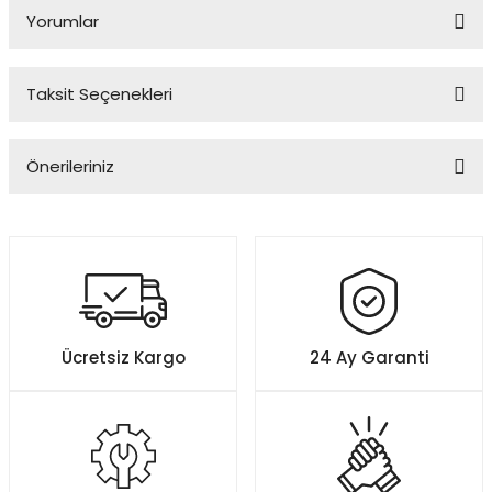
Yorumlar
Taksit Seçenekleri
Bu ürüne ilk yorumu siz yapın!
Önerileriniz
Yorum Yaz
Bu ürünün fiyat bilgisi, resim, ürün açıklamalarında ve diğer
konularda yetersiz gördüğünüz noktaları öneri formunu kullanarak
tarafımıza iletebilirsiniz.
Görüş ve önerileriniz için teşekkür ederiz.
Ürün resmi kalitesiz, bozuk veya görüntülenemiyor.
Ücretsiz Kargo
24 Ay Garanti
Ürün açıklamasında eksik bilgiler bulunuyor.
Ürün bilgilerinde hatalar bulunuyor.
Ürün fiyatı diğer sitelerden daha pahalı.
Bu ürüne benzer farklı alternatifler olmalı.