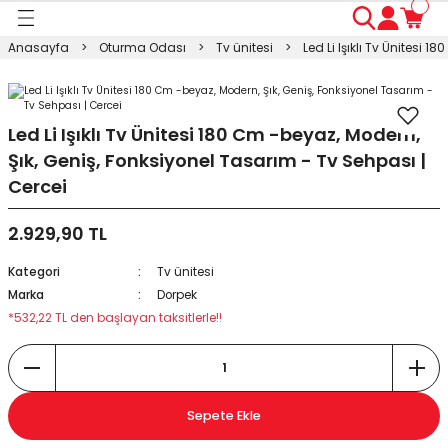
Geri Dön
Geri Dön
Geri Dön
Geri Dön
Geri Dön
Geri Dön
Geri Dön
Anasayfa
Oturma Odası
Tv ünitesi
Led Li Işıklı Tv Ünitesi 
ası
ası
ı
anyo
n
ası
sı
ı
kosu
Led Li Işıklı Tv Ünitesi 180 Cm -beyaz, Modern,
Şık, Geniş, Fonksiyonel Tasarım - Tv Sehpası |
esi Dolabı
Masası
Cercei
ışma Masası
modin
rı
 Takımı
2.929,90 TL
Kategori
Tv ünitesi
rı
lap
a
Marka
Dorpek
*532,22 TL den başlayan taksitlerle!!
Sepete Ekle