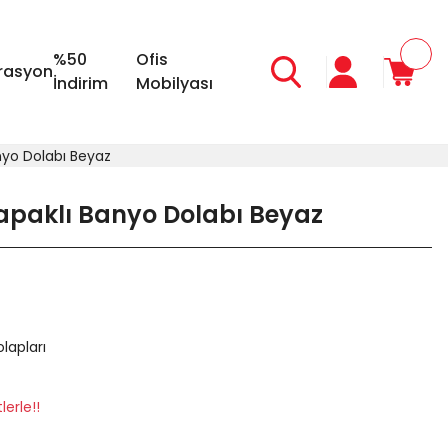
%50
Ofis
rasyon
İndirim
Mobilyası
anyo Dolabı Beyaz
Kapaklı Banyo Dolabı Beyaz
lapları
erle!!