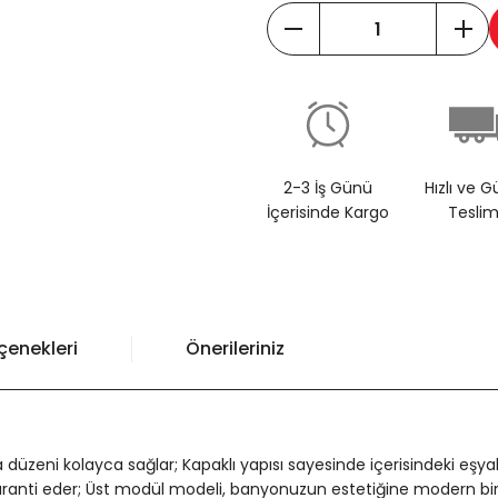
2-3 İş Günü
Hızlı ve G
İçerisinde Kargo
Tesli
çenekleri
Önerileriniz
 düzeni kolayca sağlar; Kapaklı yapısı sayesinde içerisindeki eşya
aranti eder; Üst modül modeli, banyonuzun estetiğine modern bir