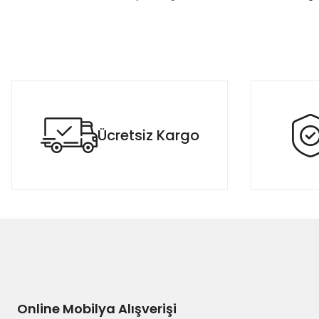
Bu ürünün fiyat bilgisi, resim, ürün açıklamalarında ve diğer konula
Görüş ve önerileriniz için teşekkür ederiz.
Ürün resmi kalitesiz, bozuk veya görüntülenemiyor.
Ürün açıklamasında eksik bilgiler bulunuyor.
Ücretsiz Kargo
Ürün bilgilerinde hatalar bulunuyor.
Ürün fiyatı diğer sitelerden daha pahalı.
Bu ürüne benzer farklı alternatifler olmalı.
Online Mobilya Alışverişi