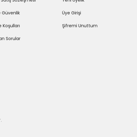
 Satış Sözleşmesi
Yeni Üyelik
ve Güvenlik
Üye Girişi
e Koşulları
Şifremi Unuttum
lan Sorular
.