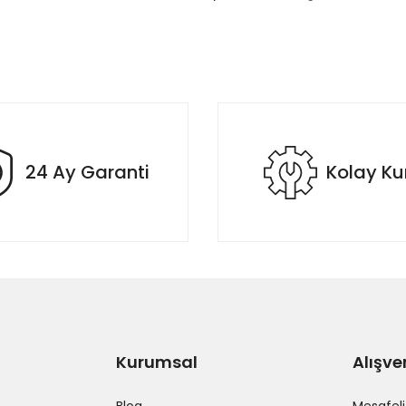
rda yetersiz gördüğünüz noktaları öneri formunu kullanarak tarafımıza il
Bu ürüne ilk yorumu siz yapın!
Yorum Yaz
24 Ay Garanti
Kolay K
Gönder
Kurumsal
Alışve