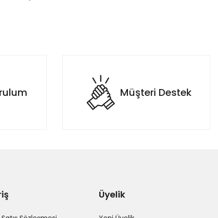
etebilirsiniz.
urulum
Müşteri Destek
riş
Üyelik