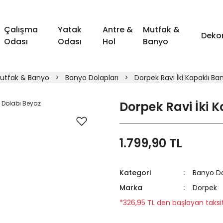
Çalışma
Yatak
Antre &
Mutfak &
Deko
Odası
Odası
Hol
Banyo
utfak & Banyo
Banyo Dolapları
Dorpek Ravi İki Kapaklı B
Dorpek Ravi İki 
1.799,90 TL
Kategori
Banyo Do
Marka
Dorpek
*326,95 TL den başlayan taksitl