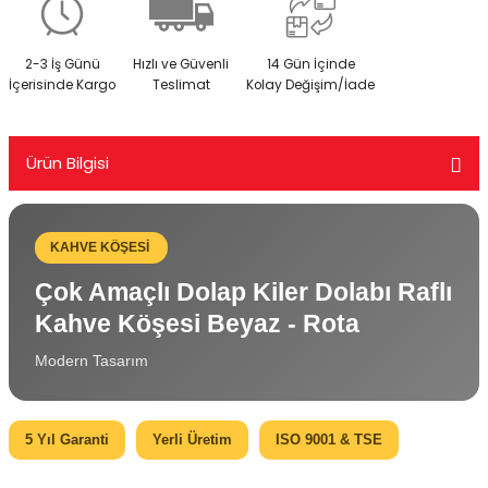
2-3 İş Günü
Hızlı ve Güvenli
14 Gün İçinde
İçerisinde Kargo
Teslimat
Kolay Değişim/İade
Ürün Bilgisi
KAHVE KÖŞESİ
Çok Amaçlı Dolap Kiler Dolabı Raflı
Kahve Köşesi Beyaz - Rota
Modern Tasarım
5 Yıl Garanti
Yerli Üretim
ISO 9001 & TSE