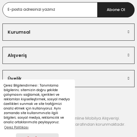
Abone Ol
Kurumsal
Alışveriş
Üyelik
Çerez Bilgilendirmesi : Tanımlama
bilgilerini; sitemizin doğru şekilde
çalışmasını sağlamak, içerikleri ve
reklamları kişiselleştirmek, sosyal medya
özellikleri sunmak ve site trafiğimizi
analiz etmek için kullanıyoruz. Aynı
zamanda site kullanımınızla ilgili
bilgileri; sosyal medya, reklamcılık ve
© 2026 Dekorister Mobilya | Online Mobilya Alışverişi.
analiz ortaklarımızla paylaşıyoruz.
Kredi kartı bilgileriniz 256 Bit SSL tarafından korunmaktadır.
Çerez Politikası