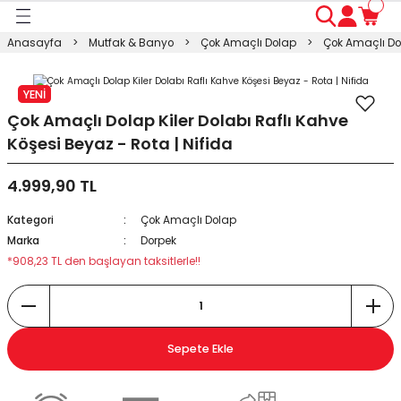
Geri Dön
Geri Dön
Geri Dön
Geri Dön
Geri Dön
Geri Dön
Geri Dön
Anasayfa
Mutfak & Banyo
Çok Amaçlı Dolap
Çok Amaçlı Dol
ası
ası
ı
anyo
n
ası
YENİ
sı
ı
kosu
Çok Amaçlı Dolap Kiler Dolabı Raflı Kahve
Köşesi Beyaz - Rota | Nifida
esi Dolabı
Masası
4.999,90 TL
ışma Masası
modin
rı
 Takımı
Kategori
Çok Amaçlı Dolap
Marka
Dorpek
rı
lap
a
*908,23 TL den başlayan taksitlerle!!
Sepete Ekle