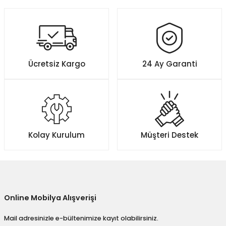
konularda yetersiz gördüğünüz noktaları öneri formunu kullanarak
tarafımıza iletebilirsiniz.
Görüş ve önerileriniz için teşekkür ederiz.
Ürün resmi kalitesiz, bozuk veya görüntülenemiyor.
Ücretsiz Kargo
24 Ay Garanti
Ürün açıklamasında eksik bilgiler bulunuyor.
Ürün bilgilerinde hatalar bulunuyor.
Ürün fiyatı diğer sitelerden daha pahalı.
Bu ürüne benzer farklı alternatifler olmalı.
Kolay Kurulum
Müşteri Destek
Gönder
Online Mobilya Alışverişi
Mail adresinizle e-bültenimize kayıt olabilirsiniz.