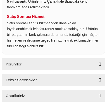
5 yıl garanti.
Ürünlerimiz Çanakkale Biga'daki kendi
fabrikamızda üretilmektedir.
Satış Sonrası Hizmet
Satış sonrası servis hizmetinden daha kolay
faydalanabilmek için faturanızı mutlaka saklayınız. Ürünün
bir parçasının kırık çıkması durumunda tedariği için müşteri
hizmetleri ile iletişime geçebilirsiniz. Teknik ekibimizden her
türlü desteği alabilirsiniz.
Yorumlar
Taksit Seçenekleri
Bu ürüne ilk yorumu siz yapın!
Önerileriniz
Yorum Yaz
Bu ürünün fiyat bilgisi, resim, ürün açıklamalarında ve diğer