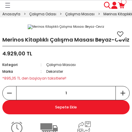
Geri Dön
Geri Dön
Geri Dön
Geri Dön
Geri Dön
Geri Dön
Geri Dön
Anasayfa
Çalışma Odası
Çalışma Masası
Merinos Kitaplı
ası
ası
ı
anyo
n
ası
sı
ı
kosu
Merinos Kitaplıklı Çalışma Masası Beyaz-Ceviz
4.929,00 TL
esi Dolabı
Masası
Kategori
Çalışma Masası
ışma Masası
modin
rı
 Takımı
Marka
Dekorister
*895,35 TL den başlayan taksitlerle!!
rı
lap
a
Sepete Ekle