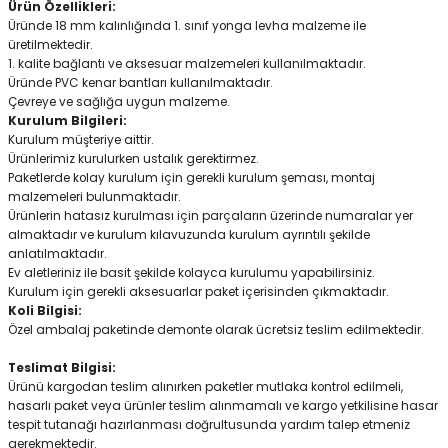
Ürün Özellikleri:
Üründe 18 mm kalınlığında 1. sınıf yonga levha malzeme ile
üretilmektedir.
1. kalite bağlantı ve aksesuar malzemeleri kullanılmaktadır.
Üründe PVC kenar bantları kullanılmaktadır.
Çevreye ve sağlığa uygun malzeme.
Kurulum Bilgileri:
Kurulum müşteriye aittir.
Ürünlerimiz kurulurken ustalık gerektirmez.
Paketlerde kolay kurulum için gerekli kurulum şeması, montaj
malzemeleri bulunmaktadır.
Ürünlerin hatasız kurulması için parçaların üzerinde numaralar yer
almaktadır ve kurulum kılavuzunda kurulum ayrıntılı şekilde
anlatılmaktadır.
Ev aletleriniz ile basit şekilde kolayca kurulumu yapabilirsiniz.
Kurulum için gerekli aksesuarlar paket içerisinden çıkmaktadır.
Koli Bilgisi:
Özel ambalaj paketinde demonte olarak ücretsiz teslim edilmektedir.
Teslimat Bilgisi:
Ürünü kargodan teslim alınırken paketler mutlaka kontrol edilmeli,
hasarlı paket veya ürünler teslim alınmamalı ve kargo yetkilisine hasar
tespit tutanağı hazırlanması doğrultusunda yardım talep etmeniz
gerekmektedir.