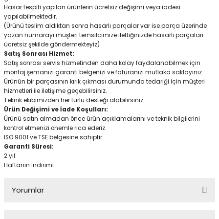
Hasar tespiti yapılan ürünlerin ücretsiz değişimi veya iadesi
yapılabilmektedir.
(Ürünü teslim aldıktan sonra hasarlı parçalar var ise parça üzerinde
yazan numarayı müşteri temsilcimize ilettiğinizde hasarlı parçaları
ücretsiz şekilde göndermekteyiz)
Satış Sonrası Hizmet:
Satış sonrası servis hizmetinden daha kolay faydalanabilmek için
montaj şemanızı garanti belgenizi ve faturanızı mutlaka saklayınız.
Ürünün bir parçasının kırık çıkması durumunda tedariği için müşteri
hizmetleri ile iletişime geçebilirsiniz.
Teknik ekibimizden her türlü desteği alabilirsiniz.
Ürün Değişimi ve İade Koşulları:
Ürünü satın almadan önce ürün açıklamalarını ve teknik bilgilerini
kontrol etmenizi önemle rica ederiz.
ISO 9001 ve TSE belgesine sahiptir.
Garanti Süresi:
2 yıl
Haftanın İndirimi
Yorumlar