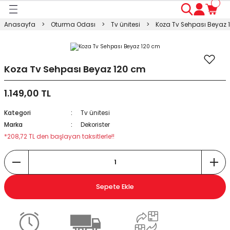
Geri Dön
Geri Dön
Geri Dön
Geri Dön
Geri Dön
Geri Dön
Geri Dön
Anasayfa
Oturma Odası
Tv ünitesi
Koza Tv Sehpası Beyaz 
ası
ası
ı
anyo
n
ası
sı
ı
kosu
Koza Tv Sehpası Beyaz 120 cm
1.149,00 TL
esi Dolabı
Masası
Kategori
Tv ünitesi
ışma Masası
modin
rı
 Takımı
Marka
Dekorister
*208,72 TL den başlayan taksitlerle!!
rı
lap
a
Sepete Ekle