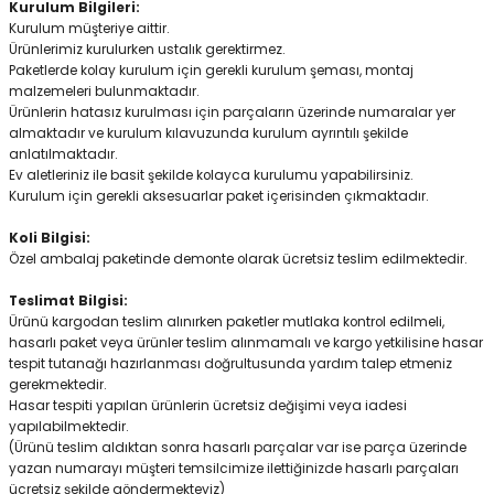
Kurulum Bilgileri:
Kurulum müşteriye aittir.
Ürünlerimiz kurulurken ustalık gerektirmez.
Paketlerde kolay kurulum için gerekli kurulum şeması, montaj
malzemeleri bulunmaktadır.
Ürünlerin hatasız kurulması için parçaların üzerinde numaralar yer
almaktadır ve kurulum kılavuzunda kurulum ayrıntılı şekilde
anlatılmaktadır.
Ev aletleriniz ile basit şekilde kolayca kurulumu yapabilirsiniz.
Kurulum için gerekli aksesuarlar paket içerisinden çıkmaktadır.
Koli Bilgisi:
Özel ambalaj paketinde demonte olarak ücretsiz teslim edilmektedir.
Teslimat Bilgisi:
Ürünü kargodan teslim alınırken paketler mutlaka kontrol edilmeli,
hasarlı paket veya ürünler teslim alınmamalı ve kargo yetkilisine hasar
tespit tutanağı hazırlanması doğrultusunda yardım talep etmeniz
gerekmektedir.
Hasar tespiti yapılan ürünlerin ücretsiz değişimi veya iadesi
yapılabilmektedir.
(Ürünü teslim aldıktan sonra hasarlı parçalar var ise parça üzerinde
yazan numarayı müşteri temsilcimize ilettiğinizde hasarlı parçaları
ücretsiz şekilde göndermekteyiz)