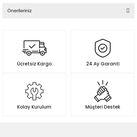
Önerileriniz
Yorum Yaz
Bu ürünün fiyat bilgisi, resim, ürün açıklamalarında ve diğer
konularda yetersiz gördüğünüz noktaları öneri formunu kullanarak
tarafımıza iletebilirsiniz.
Görüş ve önerileriniz için teşekkür ederiz.
Ürün resmi kalitesiz, bozuk veya görüntülenemiyor.
Ücretsiz Kargo
24 Ay Garanti
Ürün açıklamasında eksik bilgiler bulunuyor.
Ürün bilgilerinde hatalar bulunuyor.
Ürün fiyatı diğer sitelerden daha pahalı.
Bu ürüne benzer farklı alternatifler olmalı.
Kolay Kurulum
Müşteri Destek
Gönder