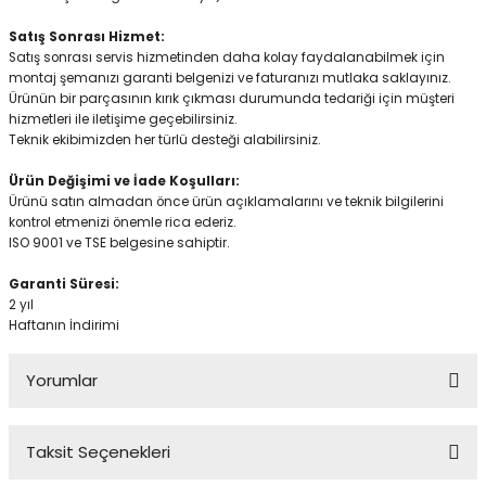
Satış Sonrası Hizmet:
Satış sonrası servis hizmetinden daha kolay faydalanabilmek için
montaj şemanızı garanti belgenizi ve faturanızı mutlaka saklayınız.
Ürünün bir parçasının kırık çıkması durumunda tedariği için müşteri
hizmetleri ile iletişime geçebilirsiniz.
Teknik ekibimizden her türlü desteği alabilirsiniz.
Ürün Değişimi ve İade Koşulları:
Ürünü satın almadan önce ürün açıklamalarını ve teknik bilgilerini
kontrol etmenizi önemle rica ederiz.
ISO 9001 ve TSE belgesine sahiptir.
Garanti Süresi:
2 yıl
Haftanın İndirimi
Yorumlar
Taksit Seçenekleri
Bu ürüne ilk yorumu siz yapın!