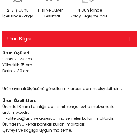
2-3 İş Günü
Hızlı ve Güvenli
14 Gün İçinde
İçerisinde Kargo
Teslimat
Kolay Değişim/İade
Ürün Bilgisi
Ürün Öçüleri
Genişlik: 120 cm
Yükseklik: 15 cm
Derinlik: 30 cm
Ürün ayrıntılı ölçüsünü görsellerimiz arasından inceleyebilirsiniz.
Ürün Özellikleri:
Üründe 18 mm kalınlığında 1. sınıf yonga levha malzeme ile
üretilmektedir.
1. kalite bağlantı ve aksesuar malzemeleri kullanılmaktadır.
Üründe PVC kenar bantları kullanılmaktadır.
Çevreye ve sağlığa uygun malzeme.