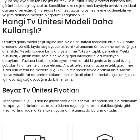
uyum sağlayan bir renk başka bir renk ile bütünlük sağlamazsa beklenen hoş
görüntü de oluşmayacaktır. Sadelikten uzaklaşmamak kaydıyla evinizin en ideal
duvarına yerleştirdiğiniz
Beyaz tv ünitesi
, az ama öz nesnelerle süslenebilir ve
yaşam alanında modern bir görüntü sağlanabilir.
Hangi Tv Ünitesi Modeli Daha
Kullanışlı?
Oldukça geniş model çeşitliliğine sahip olan
tv ünitesi modelleri
kişinin kullanım
amacına yönelik fayda sağlayacaktır. Yani kullanıcının üniteden ne beklediği çok
önemlidir. Mesela sadece bir tv altı yeterli mi? Yoksa kitaplık içermeli mi? Gibi
hususlar, kişilerin kendi tercihine kaldığı gibi ihtiyaçlarını da belirleyen
detaylardır. Fazlaca kitabınız, süs eşyanız varsa tabi ki geniş ve işlevsel özeliği
çok olan tv ünitesi tercih etmelisiniz. Ancak televizyonunuzun estetik görünmesi
sizler için yeterli ise modern küçük tv ünitelerinden faydalanabilirsiniz. Ancak
ileriye yönelik raf sisteminin eklenmesine müsait olan bir model seçerseniz, sizler
için avantaj sağlayacağını da bilmelisiniz.
Beyaz Tv Ünitesi Fiyatları
Tv sehpaları 79,90 TL'den başlayan fiyatlar ile sitemiz üzerinden satın alabilirsiniz.
Kampanyalı ürünlerimize
kapıda ödeme
seçeneği ile satın alabileceğiniz gibi
kredi kartına vade farksız taksit yapma imkanınız da bulunmaktadır.