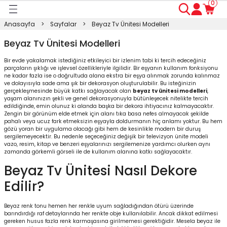
0
Geri Dön
Geri Dön
Geri Dön
Geri Dön
Geri Dön
Geri Dön
Geri Dön
Anasayfa
Sayfalar
Beyaz Tv Ünitesi Modelleri
ası
ası
ı
anyo
n
ası
Beyaz Tv Ünitesi Modelleri
Bir evde yakalamak istediğiniz etkileyici bir izlenim tabi ki tercih edeceğiniz
sı
ı
kosu
parçaların şıklığı ve işlevsel özellikleriyle ilgilidir. Bir eşyanın kullanım fonksiyonu
ne kadar fazla ise o doğrultuda alana ekstra bir eşya alınmak zorunda kalınmaz
ve dolayısıyla sade ama şık bir dekorasyon oluşturulabilir. Bu isteğinizin
esi Dolabı
Masası
gerçekleşmesinde büyük katkı sağlayacak olan
beyaz tv ünitesi modelleri
,
yaşam alanınızın şekli ve genel dekorasyonuyla bütünleşecek nitelikte tercih
edildiğinde, emin olunuz ki alanda başka bir dekora ihtiyacınız kalmayacaktır.
Zengin bir görünüm elde etmek için alanı tıka basa nefes almayacak şekilde
ışma Masası
modin
rı
 Takımı
pahalı veya ucuz fark etmeksizin eşyayla doldurmanın hiç anlamı yoktur. Bu hem
gözü yoran bir uygulama olacağı gibi hem de kesinlikle modern bir duruş
sergilemeyecektir. Bu nedenle seçeceğiniz değişik bir televizyon ünite modeli
rı
lap
a
vazo, resim, kitap ve benzeri eşyalarınızı sergilemenize yardımcı olurken aynı
zamanda görkemli görseli ile de kullanım alanına katkı sağlayacaktır.
Beyaz Tv Ünitesi Nasıl Dekore
Edilir?
Beyaz renk tonu hemen her renkle uyum sağladığından ötürü üzerinde
barındırdığı raf detaylarında her renkte obje kullanılabilir. Ancak dikkat edilmesi
gereken husus fazla renk karmaşasına girilmemesi gerektiğidir. Mesela beyaz ile