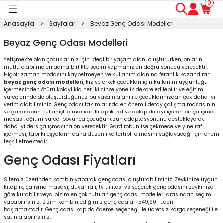
0
Geri Dön
Geri Dön
Geri Dön
Geri Dön
Geri Dön
Geri Dön
Geri Dön
Anasayfa
Sayfalar
Beyaz Genç Odası Modelleri
ası
ası
ı
anyo
n
ası
Beyaz Genç Odası Modelleri
Yetişmekte olan çocuklarınız için ideal bir yaşam alanı oluştururken, onların
sı
ı
kosu
mutlu olabilmeleri adına birlikte seçim yapmanız en doğru sonucu verecektir.
Hiçbir zaman modasını kaybetmeyen ve kullanım alanına ferahlık kazandıran
beyaz genç odası modelleri
, kız ve erkek çocukları için kullanım uygunluğu
esi Dolabı
Masası
içermesinden ötürü kolaylıkla her iki cinse yönelik dekore edilebilir ve eğitim
süreçlerinde de oluşturduğunuz bu yaşam alanı ile çocuklarınızdan çok daha iyi
verim alabilirsiniz.
Genç odası
takımlarında en önemli detay
çalışma masası
nın
ve
gardırob
un kullanışlı olmasıdır.
Kitaplık
, raf ve dolap detayı içeren bir çalışma
ışma Masası
modin
rı
 Takımı
masası, eğitim süreci boyunca çocuğunuzun adaptasyonunu destekleyerek
daha iyi ders çalışmasına ön verecektir. Gardırobun ise çekmece ve yine raf
içermesi, tabi ki eşyaların daha düzenli ve tertipli olmasını sağlayacağı için önem
rı
lap
a
teşkil etmektedir.
Genç Odası Fiyatları
Sitemiz üzerinden kombin yaparak genç odası oluşturabilirsiniz. Zevkinize uygun
kitaplık, çalışma masası,
duvar rafı
, tv ünitesi vs seçerek genç odasını zevkinize
göre kurabilir veya bizim en çok tutulan
genç odası modelleri
arasından seçim
yapabilirsiniz. Bizim kombinlediğimiz genç odaları 549,90 TL'den
başlamaktadır.
Genç odası kapıda ödeme
seçeneği ile ücretsiz kargo seçeneği ile
satın alabilirsiniz.