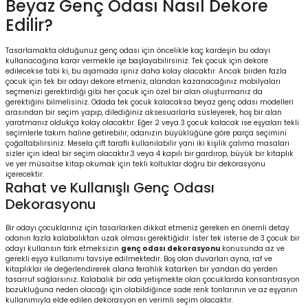
Beyaz Genç Odası Nasıl Dekore
Edilir?
Tasarlamakta olduğunuz genç odası için öncelikle kaç kardeşin bu odayı
kullanacağına karar vermekle işe başlayabilirsiniz. Tek çocuk için dekore
edilecekse tabi ki, bu aşamada işiniz daha kolay olacaktır. Ancak birden fazla
çocuk için tek bir odayı dekore etmeniz, alandan kazanacağınız mobilyaları
seçmenizi gerektirdiği gibi her çocuk için özel bir alan oluşturmanız da
gerektiğini bilmelisiniz. Odada tek çocuk kalacaksa beyaz genç odası modelleri
arasından bir seçim yapıp, dilediğiniz aksesuarlarla süsleyerek, hoş bir alan
yaratmanız oldukça kolay olacaktır. Eğer 2 veya 3 çocuk kalacak ise eşyaları tekli
seçimlerle takım haline getirebilir, odanızın büyüklüğüne göre parça seçimini
çoğaltabilirsiniz. Mesela çift taraflı kullanılabilir yani iki kişilik çalıma masaları
sizler için ideal bir seçim olacaktır.3 veya 4 kapılı bir gardırop, büyük bir kitaplık
ve yer müsaitse kitap okumak için tekli koltuklar doğru bir dekorasyonu
içerecektir.
Rahat ve Kullanışlı Genç Odası
Dekorasyonu
Bir odayı çocuklarınız için tasarlarken dikkat etmeniz gereken en önemli detay
odanın fazla kalabalıktan uzak olması gerektiğidir. İster tek isterse de 3 çocuk bir
odayı kullansın fark etmeksizin
genç odası dekorasyonu
konusunda az ve
gerekli eşya kullanımı tavsiye edilmektedir. Boş olan duvarları ayna, raf ve
kitaplıklar ile değerlendirerek alana ferahlık katarken bir yandan da yerden
tasarruf sağlarsınız. Kalabalık bir oda yetişmekte olan çocuklarda konsantrasyon
bozukluğuna neden olacağı için olabildiğince sade renk tonlarının ve az eşyanın
kullanımıyla elde edilen dekorasyon en verimli seçim olacaktır.