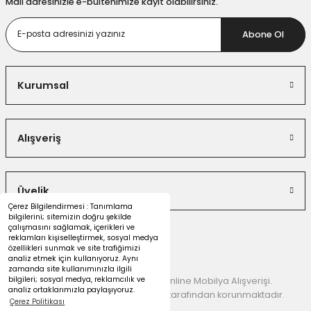
Mail adresinizle e-bültenimize kayıt olabilirsiniz.
Abone Ol
Kurumsal
Alışveriş
Üyelik
Çerez Bilgilendirmesi : Tanımlama
bilgilerini; sitemizin doğru şekilde
çalışmasını sağlamak, içerikleri ve
reklamları kişiselleştirmek, sosyal medya
özellikleri sunmak ve site trafiğimizi
analiz etmek için kullanıyoruz. Aynı
zamanda site kullanımınızla ilgili
bilgileri; sosyal medya, reklamcılık ve
© 2026 Dekorister Mobilya | Online Mobilya Alışverişi.
analiz ortaklarımızla paylaşıyoruz.
Kredi kartı bilgileriniz 256 Bit SSL tarafından korunmaktadır.
Çerez Politikası