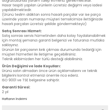
doğrultusunda yardım talep etmeniz gerekmektedir.
Hasar tespiti yapılan ürünlerin ücretsiz değişimi veya iadesi
yapılabilmektedir.
(Ürünü teslim aldıktan sonra hasarlı parçalar var ise parça
üzerinde yazan numarayı müşteri temsilcimize ilettiğinizde
hasarlı parçaları ücretsiz şekilde göndermekteyiz)
Satış Sonrası Hizmet:
Satış sonrası servis hizmetinden daha kolay faydalanabilmek
için montaj şemanızı garanti belgenizi ve faturanızı mutlaka
saklayınız.
Ürünün bir parçasının kırık çıkması durumunda tedariği için
müşteri hizmetleri ile iletişime geçebilirsiniz.
Teknik ekibimizden her türlü desteği alabilirsiniz.
Ürün Değişimi ve İade Koşulları:
Ürünü satın almadan önce ürün açıklamalarını ve teknik
bilgilerini kontrol etmenizi önemle rica ederiz.
ISO 9001 ve TSE belgesine sahiptir.
Garanti Süresi:
2 yıl
Haftanın İndirimi