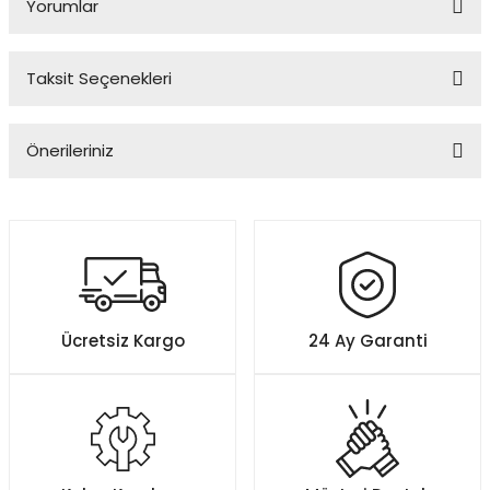
Yorumlar
Taksit Seçenekleri
Bu ürüne ilk yorumu siz yapın!
Önerileriniz
Yorum Yaz
Bu ürünün fiyat bilgisi, resim, ürün açıklamalarında ve diğer
konularda yetersiz gördüğünüz noktaları öneri formunu kullanarak
tarafımıza iletebilirsiniz.
Görüş ve önerileriniz için teşekkür ederiz.
Ürün resmi kalitesiz, bozuk veya görüntülenemiyor.
Ücretsiz Kargo
24 Ay Garanti
Ürün açıklamasında eksik bilgiler bulunuyor.
Ürün bilgilerinde hatalar bulunuyor.
Ürün fiyatı diğer sitelerden daha pahalı.
Bu ürüne benzer farklı alternatifler olmalı.