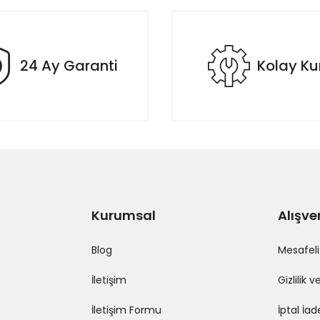
Yorum Yaz
24 Ay Garanti
Kolay K
Gönder
Kurumsal
Alışve
Blog
Mesafeli
İletişim
Gizlilik 
İletişim Formu
İptal İad