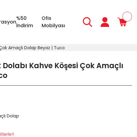
%50
Ofis
rasyon
İndirim
Mobilyası
 Çok Amaçlı Dolap Beyaz | Tuco
 Dolabı Kahve Köşesi Çok Amaçlı
co
çlı Dolap
tlerle!!