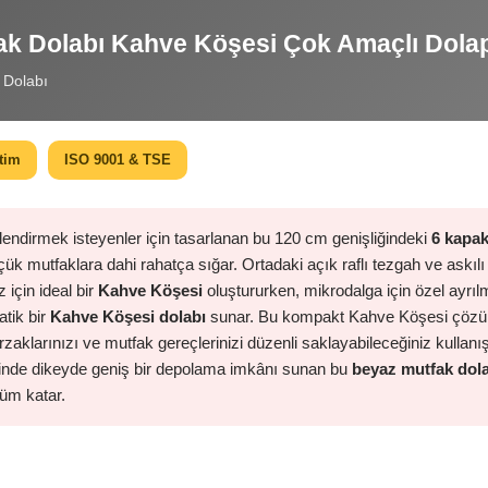
fak Dolabı Kahve Köşesi Çok Amaçlı Dola
r Dolabı
etim
ISO 9001 & TSE
rlendirmek isteyenler için tasarlanan bu 120 cm genişliğindeki
6 kapak
üçük mutfaklara dahi rahatça sığar. Ortadaki açık raflı tezgah ve askı
 için ideal bir
Kahve Köşesi
oluştururken, mikrodalga için özel ayrı
atik bir
Kahve Köşesi dolabı
sunar. Bu kompakt Kahve Köşesi çözümü
rzaklarınızı ve mutfak gereçlerinizi düzenli saklayabileceğiniz kullanışlı
inde dikeyde geniş bir depolama imkânı sunan bu
beyaz mutfak dol
üm katar.