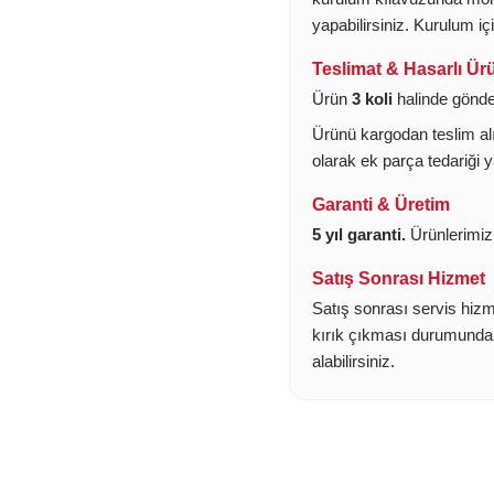
yapabilirsiniz. Kurulum iç
Teslimat & Hasarlı Ür
Ürün
3 koli
halinde gönde
Ürünü kargodan teslim alır
olarak ek parça tedariği y
Garanti & Üretim
5 yıl garanti.
Ürünlerimiz 
Satış Sonrası Hizmet
Satış sonrası servis hizm
kırık çıkması durumunda te
alabilirsiniz.
Bu ürünün fiyat bilgisi, resim, ürün açıklamalarında ve diğer konula
Görüş ve önerileriniz için teşekkür ederiz.