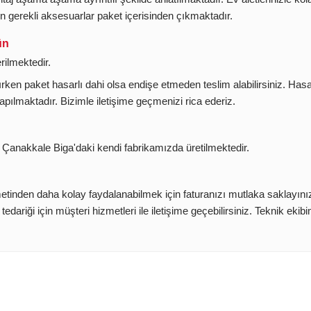
in gerekli aksesuarlar paket içerisinden çıkmaktadır.
ün
rilmektedir.
ken paket hasarlı dahi olsa endişe etmeden teslim alabilirsiniz. Hasar
apılmaktadır. Bizimle iletişime geçmenizi rica ederiz.
Çanakkale Biga'daki kendi fabrikamızda üretilmektedir.
etinden daha kolay faydalanabilmek için faturanızı mutlaka saklayını
dariği için müşteri hizmetleri ile iletişime geçebilirsiniz. Teknik ekib
rda yetersiz gördüğünüz noktaları öneri formunu kullanarak tarafımıza il
Bu ürüne ilk yorumu siz yapın!