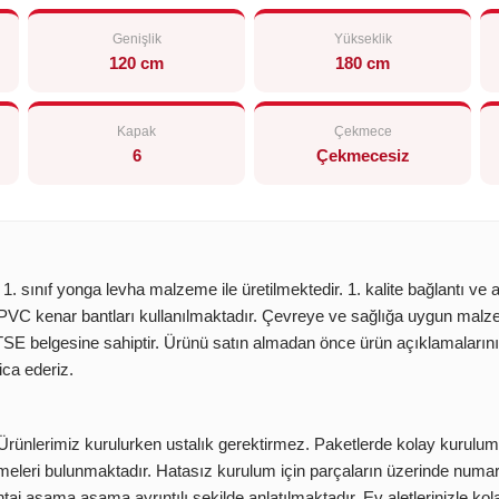
Genişlik
Yükseklik
120 cm
180 cm
Kapak
Çekmece
6
Çekmecesiz
1. sınıf yonga levha malzeme ile üretilmektedir. 1. kalite bağlantı v
 PVC kenar bantları kullanılmaktadır. Çevreye ve sağlığa uygun malze
 belgesine sahiptir. Ürünü satın almadan önce ürün açıklamalarını ve
ica ederiz.
 Ürünlerimiz kurulurken ustalık gerektirmez. Paketlerde kolay kurulum
leri bulunmaktadır. Hatasız kurulum için parçaların üzerinde numar
j aşama aşama ayrıntılı şekilde anlatılmaktadır. Ev aletlerinizle ko