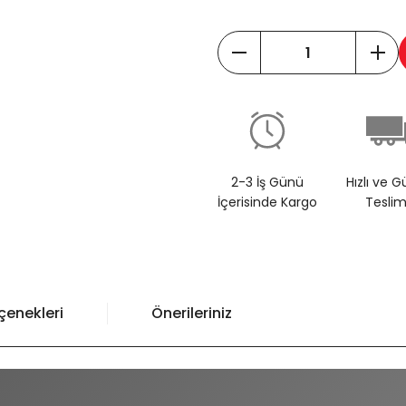
2-3 İş Günü
Hızlı ve G
İçerisinde Kargo
Tesli
çenekleri
Önerileriniz