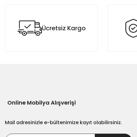
Ürün resmi kalitesiz, bozuk veya görüntülenemiyor.
Ürün açıklamasında eksik bilgiler bulunuyor.
Ücretsiz Kargo
Ürün bilgilerinde hatalar bulunuyor.
Ürün fiyatı diğer sitelerden daha pahalı.
Bu ürüne benzer farklı alternatifler olmalı.
Online Mobilya Alışverişi
Mail adresinizle e-bültenimize kayıt olabilirsiniz.