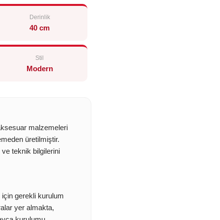
Derinlik
40 cm
Stil
Modern
e aksesuar malzemeleri
meden üretilmiştir.
 teknik bilgilerini
 için gerekli kurulum
alar yer almakta,
layca kurulumu