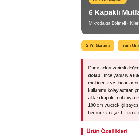
6 Kapaklı Mut
Mikrodalga Bölmeli - Kile
5 Yıl Garanti
Yerli Ür
Dar alanları verimli değe
dolabı
, ince yapısıyla k
makineniz ve fincanlarınız
kullanımı kolaylaştıran pr
alttaki kapaklı dolabıyla e
180 cm yüksekliği sayes
her mekâna şık bir görün
Ürün Özellikleri