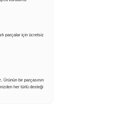
lı parçalar için ücretsiz
z. Ürünün bir parçasının
imizden her türlü desteği
etebilirsiniz.