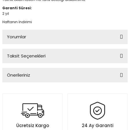
Garanti Süresi:
2 yıl
Haftanın İndirimi
Yorumlar
Taksit Seçenekleri
Bu ürüne ilk yorumu siz yapın!
Önerileriniz
Yorum Yaz
Bu ürünün fiyat bilgisi, resim, ürün açıklamalarında ve diğer
konularda yetersiz gördüğünüz noktaları öneri formunu kullanarak
tarafımıza iletebilirsiniz.
Görüş ve önerileriniz için teşekkür ederiz.
Ürün resmi kalitesiz, bozuk veya görüntülenemiyor.
Ücretsiz Kargo
24 Ay Garanti
Ürün açıklamasında eksik bilgiler bulunuyor.