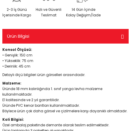
2-3 İş Günü
Hızlı ve Güvenli
14 Gün İçinde
İçerisinde Kargo
Teslimat
Kolay Değişim/İade
Ürün Bilgisi
Konsol Ölçüsü:
• Genişlik: 150 cm
• Yükseklik: 75 cm
• Derinlik: 45 cm
Detaylı ölçü bilgileri ürün görselleri arasındadır.
Malzeme:
Üründe 18 mm kalınlığında 1. sınıf yonga levha malzeme
kullanılmaktadır.
E1 kalitesinde ve 2 yıl garantilidir.
Üründe PVC kenar bantları kullanılmaktadır.
Böylece ürün çok daha görsel ve çizilmelere karşı dayanıklı olmaktadır.
Koli Bilgisi:
Özel ambalaj paketinde demonte olarak teslim edilmektedir.
Ürün toplamda 3 paketten oluşmaktadır.