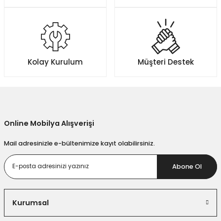
Ürün bilgilerinde hatalar bulunuyor.
Ürün fiyatı diğer sitelerden daha pahalı.
Bu ürüne benzer farklı alternatifler olmalı.
Kolay Kurulum
Müşteri Destek
Gönder
Online Mobilya Alışverişi
Mail adresinizle e-bültenimize kayıt olabilirsiniz.
Abone Ol
Kurumsal