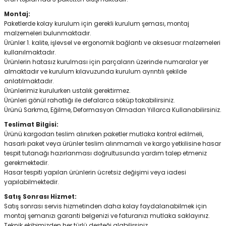
Montaj:
Paketlerde kolay kurulum için gerekli kurulum şeması, montaj
malzemeleri bulunmaktadır.
Ürünler 1. kalite, işlevsel ve ergonomik bağlantı ve aksesuar malzemeleri
kullanılmaktadır.
Ürünlerin hatasız kurulması için parçaların üzerinde numaralar yer
almaktadır ve kurulum kılavuzunda kurulum ayrıntılı şekilde
anlatılmaktadır.
Ürünlerimiz kurulurken ustalık gerektirmez.
Ürünleri gönül rahatlığı ile defalarca söküp takabilirsiniz.
Ürünü Sarkma, Eğilme, Deformasyon Olmadan Yıllarca Kullanabilirsiniz.
Teslimat Bilgisi:
Ürünü kargodan teslim alınırken paketler mutlaka kontrol edilmeli,
hasarlı paket veya ürünler teslim alınmamalı ve kargo yetkilisine hasar
tespit tutanağı hazırlanması doğrultusunda yardım talep etmeniz
gerekmektedir.
Hasar tespiti yapılan ürünlerin ücretsiz değişimi veya iadesi
yapılabilmektedir.
Satış Sonrası Hizmet:
Satış sonrası servis hizmetinden daha kolay faydalanabilmek için
montaj şemanızı garanti belgenizi ve faturanızı mutlaka saklayınız.
Teknik ekibimizden her türlü desteği alabilirsiniz.