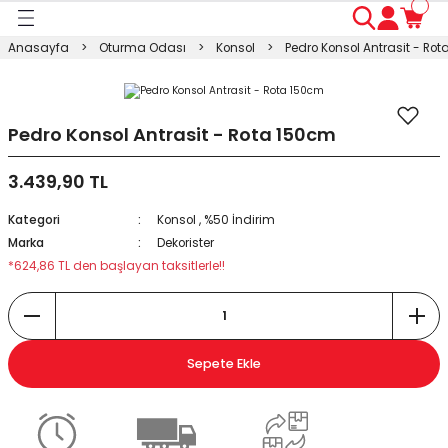
Geri Dön
Geri Dön
Geri Dön
Geri Dön
Geri Dön
Geri Dön
Geri Dön
Anasayfa
Oturma Odası
Konsol
Pedro Konsol Antrasit - Ro
ası
ası
ı
anyo
n
ası
sı
ı
kosu
Pedro Konsol Antrasit - Rota 150cm
3.439,90 TL
esi Dolabı
Masası
Kategori
Konsol
,
%50 İndirim
ışma Masası
modin
rı
 Takımı
Marka
Dekorister
*624,86 TL den başlayan taksitlerle!!
rı
lap
a
Sepete Ekle