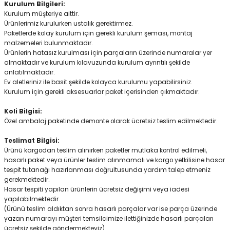
Kurulum Bilgileri:
Kurulum müşteriye aittir.
Ürünlerimiz kurulurken ustalık gerektirmez.
Paketlerde kolay kurulum için gerekli kurulum şeması, montaj
malzemeleri bulunmaktadır.
Ürünlerin hatasız kurulması için parçaların üzerinde numaralar yer
almaktadır ve kurulum kılavuzunda kurulum ayrıntılı şekilde
anlatılmaktadır.
Ev aletleriniz ile basit şekilde kolayca kurulumu yapabilirsiniz.
Kurulum için gerekli aksesuarlar paket içerisinden çıkmaktadır.
Koli Bilgisi:
Özel ambalaj paketinde demonte olarak ücretsiz teslim edilmektedir.
Teslimat Bilgisi:
Ürünü kargodan teslim alınırken paketler mutlaka kontrol edilmeli,
hasarlı paket veya ürünler teslim alınmamalı ve kargo yetkilisine hasar
tespit tutanağı hazırlanması doğrultusunda yardım talep etmeniz
gerekmektedir.
Hasar tespiti yapılan ürünlerin ücretsiz değişimi veya iadesi
yapılabilmektedir.
(Ürünü teslim aldıktan sonra hasarlı parçalar var ise parça üzerinde
yazan numarayı müşteri temsilcimize ilettiğinizde hasarlı parçaları
ücretsiz şekilde göndermekteyiz)