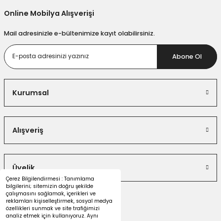
Online Mobilya Alışverişi
Fiyatı çok uygun
Fiyatı uygun olduğu için sipariş geçmiştim. Ama ürün geldikten sonra
Mail adresinizle e-bültenimize kayıt olabilirsiniz.
çok kaliteli olduğunuda gördün.
Abone Ol
Muhammet Emre | 16/05/2018
Çok iyi gerçekten
Kurumsal
Ürünün fiyatı çok ekonomik ama kaliteside bir o kadar iyi. Sehpaları ile
beraber oturma odama ayrı bir hava kattı
Sercan Çetin | 10/04/2018
Alışveriş
Değişim Yaptılar
Üyelik
Ürün gelirken kargodan kaynaklı problem oluşmuştu. Kendilerine
Çerez Bilgilendirmesi : Tanımlama
durumu ilettiğimde hızlı bir şekilde yenisini gönderdiler.
bilgilerini; sitemizin doğru şekilde
çalışmasını sağlamak, içerikleri ve
ö... a... | 26/03/2018
reklamları kişiselleştirmek, sosyal medya
özellikleri sunmak ve site trafiğimizi
analiz etmek için kullanıyoruz. Aynı