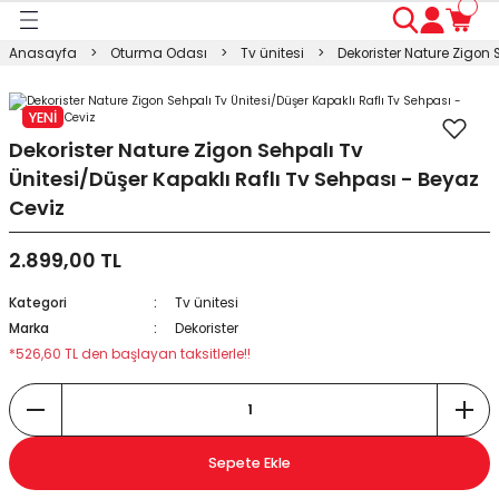
Geri Dön
Geri Dön
Geri Dön
Geri Dön
Geri Dön
Geri Dön
Geri Dön
Anasayfa
Oturma Odası
Tv ünitesi
Dekorister Nature Zigon 
ası
ası
ı
anyo
n
ası
YENİ
sı
ı
kosu
Dekorister Nature Zigon Sehpalı Tv
Ünitesi/Düşer Kapaklı Raflı Tv Sehpası - Beyaz
esi Dolabı
Masası
Ceviz
ışma Masası
modin
rı
 Takımı
2.899,00 TL
Kategori
Tv ünitesi
rı
lap
a
Marka
Dekorister
*526,60 TL den başlayan taksitlerle!!
Sepete Ekle