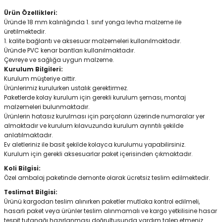
Ürün Özellikleri:
Üründe 18 mm kalınlığında 1. sınıf yonga levha malzeme ile
üretilmektedir.
1. kalite bağlantı ve aksesuar malzemeleri kullanılmaktadır.
Üründe PVC kenar bantları kullanılmaktadır.
Çevreye ve sağlığa uygun malzeme.
Kurulum Bilgileri:
Kurulum müşteriye aittir.
Ürünlerimiz kurulurken ustalık gerektirmez.
Paketlerde kolay kurulum için gerekli kurulum şeması, montaj
malzemeleri bulunmaktadır.
Ürünlerin hatasız kurulması için parçaların üzerinde numaralar yer
almaktadır ve kurulum kılavuzunda kurulum ayrıntılı şekilde
anlatılmaktadır.
Ev aletleriniz ile basit şekilde kolayca kurulumu yapabilirsiniz.
Kurulum için gerekli aksesuarlar paket içerisinden çıkmaktadır.
Koli Bilgisi:
Özel ambalaj paketinde demonte olarak ücretsiz teslim edilmektedir.
Teslimat Bilgisi:
Ürünü kargodan teslim alınırken paketler mutlaka kontrol edilmeli,
hasarlı paket veya ürünler teslim alınmamalı ve kargo yetkilisine hasar
tespit tutanağı hazırlanması doğrultusunda yardım talep etmeniz