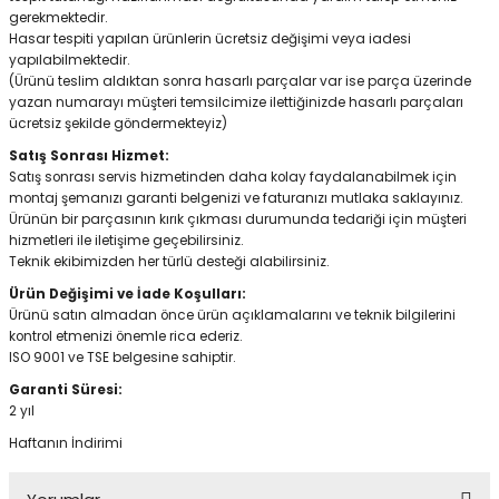
gerekmektedir.
Hasar tespiti yapılan ürünlerin ücretsiz değişimi veya iadesi
yapılabilmektedir.
(Ürünü teslim aldıktan sonra hasarlı parçalar var ise parça üzerinde
yazan numarayı müşteri temsilcimize ilettiğinizde hasarlı parçaları
ücretsiz şekilde göndermekteyiz)
Satış Sonrası Hizmet:
Satış sonrası servis hizmetinden daha kolay faydalanabilmek için
montaj şemanızı garanti belgenizi ve faturanızı mutlaka saklayınız.
Ürünün bir parçasının kırık çıkması durumunda tedariği için müşteri
hizmetleri ile iletişime geçebilirsiniz.
Teknik ekibimizden her türlü desteği alabilirsiniz.
Ürün Değişimi ve İade Koşulları:
Ürünü satın almadan önce ürün açıklamalarını ve teknik bilgilerini
kontrol etmenizi önemle rica ederiz.
ISO 9001 ve TSE belgesine sahiptir.
Garanti Süresi:
2 yıl
Haftanın İndirimi