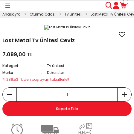
Geri Dön
Geri Dön
Geri Dön
Geri Dön
Geri Dön
Geri Dön
Geri Dön
Anasayfa
Oturma Odası
Tv ünitesi
Lost Metal Tv Ünitesi Cev
ası
ası
ı
anyo
n
ası
sı
ı
kosu
Lost Metal Tv Ünitesi Ceviz
7.099,00 TL
esi Dolabı
Masası
Kategori
Tv ünitesi
ışma Masası
modin
rı
 Takımı
Marka
Dekorister
*1.289,53 TL den başlayan taksitlerle!!
rı
lap
a
Sepete Ekle