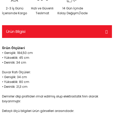
2-3 İş Günü
Hızlı ve Güvenli
14 Gün İçinde
İçerisinde Kargo
Teslimat
Kolay Değişim/İade
Ürün Bilgisi
Ürün Ölçüleri
• Genişlik: 184,50 cm
• Yükseklik: 45 cm
• Derinlik: 34 cm
Duvar Rafı Ölçüleri:
• Genişlik: 34 cm
• Yükseklik: 80 cm
• Derinlik: 21,3 cm
Demirler dkp profilden imal edilmiş olup elektrostatik fırın olarak
boyanmıştır.
Detaylı ölçü bilgileri ürün görselleri arasındadır.