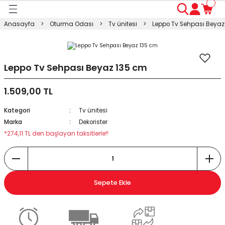
Geri Dön
Geri Dön
Geri Dön
Geri Dön
Geri Dön
Geri Dön
Geri Dön
Anasayfa
Oturma Odası
Tv ünitesi
Leppo Tv Sehpası Beyaz
ası
ası
ı
anyo
n
ası
sı
ı
kosu
Leppo Tv Sehpası Beyaz 135 cm
1.509,00 TL
esi Dolabı
Masası
Kategori
Tv ünitesi
ışma Masası
modin
rı
 Takımı
Marka
Dekorister
*274,11 TL den başlayan taksitlerle!!
rı
lap
a
Sepete Ekle