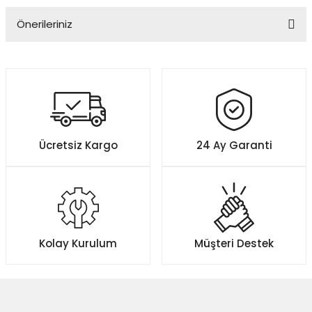
Önerileriniz
Yorum Yaz
Bu ürünün fiyat bilgisi, resim, ürün açıklamalarında ve diğer
konularda yetersiz gördüğünüz noktaları öneri formunu kullanarak
tarafımıza iletebilirsiniz.
Görüş ve önerileriniz için teşekkür ederiz.
Ürün resmi kalitesiz, bozuk veya görüntülenemiyor.
Ücretsiz Kargo
24 Ay Garanti
Ürün açıklamasında eksik bilgiler bulunuyor.
Ürün bilgilerinde hatalar bulunuyor.
Ürün fiyatı diğer sitelerden daha pahalı.
Bu ürüne benzer farklı alternatifler olmalı.
Kolay Kurulum
Müşteri Destek
Gönder