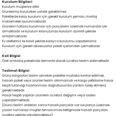
Kurulum Bilgileri:
Kurulum müşteriye aittir.
Ürünlerimiz kurulurken ustalık gerektirmez.
Paketlerde kolay kurulum için gerekli kurulum şeması, montaj
malzemeleri bulunmaktadır.
Ürünlerin hatasız kurulması için parçaların üzerinde numaralar yer
almaktadır ve kurulum kılavuzunda kurulum ayrıntılı şekilde
anlatılmaktadır.
Ev aletleriniz ile basit şekilde kolayca kurulumu yapabilirsiniz.
Kurulum için gerekli aksesuarlar paket içerisinden çıkmaktadır.
Koli Bilgisi:
Özel ambalaj paketinde demonte olarak ücretsiz teslim edilmektedir.
Teslimat Bilgisi:
Ürünü kargodan teslim alınırken paketler mutlaka kontrol edilmeli,
hasarlı paket veya ürünler teslim alınmamalı ve kargo yetkilisine hasar
tespit tutanağı hazırlanması doğrultusunda yardım talep etmeniz
gerekmektedir.
Hasar tespiti yapılan ürünlerin ücretsiz değişimi veya iadesi
yapılabilmektedir.
(Ürünü teslim aldıktan sonra hasarlı parçalar var ise parça üzerinde
yazan numarayı müşteri temsilcimize ilettiğinizde hasarlı parçaları
ücretsiz şekilde göndermekteyiz)