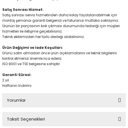
Satış Sonrası Hizmet:
Satış sonrası servis hizmetinden daha kolay faydalanabilmek için
montaj şemanızı garanti belgenizi ve faturanızı mutlaka saklayınız.
Ürünün bir parçasının kırık çıkması durumunda tedariği için müşteri
hizmetleri ile iletişime geçebilirsiniz.
Teknik ekibimizden her türlü desteği alabilirsiniz.
Ürün Değişimi ve İade Koşulları:
Ürünü satın almadan önce ürün açıklamalarını ve teknik bilgilerini
kontrol etmenizi önemle rica ederiz.
ISO 9001 ve TSE belgesine sahiptir.
Garanti Süresi:
2 yıl
Haftanın İndirimi
Yorumlar
Taksit Seçenekleri
Bu ürüne ilk yorumu siz yapın!