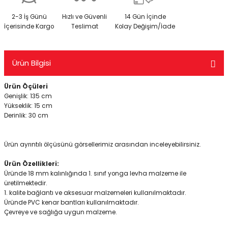
2-3 İş Günü
Hızlı ve Güvenli
14 Gün İçinde
İçerisinde Kargo
Teslimat
Kolay Değişim/İade
Ürün Bilgisi
Ürün Öçüleri
Genişlik: 135 cm
Yükseklik: 15 cm
Derinlik: 30 cm
Ürün ayrıntılı ölçüsünü görsellerimiz arasından inceleyebilirsiniz.
Ürün Özellikleri:
Üründe 18 mm kalınlığında 1. sınıf yonga levha malzeme ile
üretilmektedir.
1. kalite bağlantı ve aksesuar malzemeleri kullanılmaktadır.
Üründe PVC kenar bantları kullanılmaktadır.
Çevreye ve sağlığa uygun malzeme.