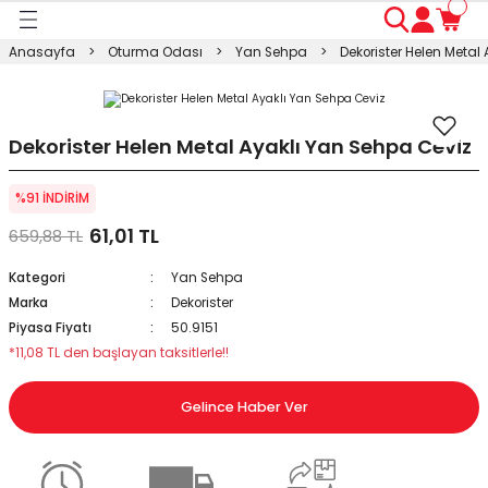
Geri Dön
Geri Dön
Geri Dön
Geri Dön
Geri Dön
Geri Dön
Geri Dön
Anasayfa
Oturma Odası
Yan Sehpa
Dekorister Helen Metal
ası
ası
ı
anyo
n
ası
sı
ı
kosu
Dekorister Helen Metal Ayaklı Yan Sehpa Ceviz
esi Dolabı
Masası
%91 İNDİRİM
61,01 TL
659,88 TL
ışma Masası
modin
rı
 Takımı
Kategori
Yan Sehpa
rı
lap
a
Marka
Dekorister
Piyasa Fiyatı
50.9151
*11,08 TL den başlayan taksitlerle!!
Gelince Haber Ver