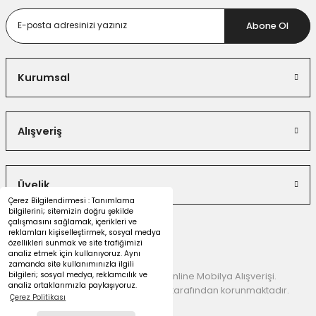
Abone Ol
Kurumsal
Alışveriş
Üyelik
Çerez Bilgilendirmesi : Tanımlama
bilgilerini; sitemizin doğru şekilde
çalışmasını sağlamak, içerikleri ve
reklamları kişiselleştirmek, sosyal medya
özellikleri sunmak ve site trafiğimizi
analiz etmek için kullanıyoruz. Aynı
zamanda site kullanımınızla ilgili
bilgileri; sosyal medya, reklamcılık ve
© 2026 Dekorister Mobilya | Online Mobilya Alışverişi.
analiz ortaklarımızla paylaşıyoruz.
Kredi kartı bilgileriniz 256 Bit SSL tarafından korunmaktadır.
Çerez Politikası