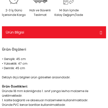
2-3 İş Günü
Hızlı ve Güvenli
14 Gün İçinde
İçerisinde Kargo
Teslimat
Kolay Değişim/İade
Ürün Bilgisi
Ürün Ölçüleri
• Genişlik: 45 cm
• Yükseklik: 47 cm
• Derinlik: 45 cm
Detaylı ölçü bilgileri ürün görselleri arasındadır.
Ürün Özellikleri:
Üründe 18 mm kalınlığında 1. sınıf yonga levha malzeme ile
üretilmektedir.
1. kalite bağlantı ve aksesuar malzemeleri kullanılmaktadır.
Üründe PVC kenar bantları kullanılmaktadır.