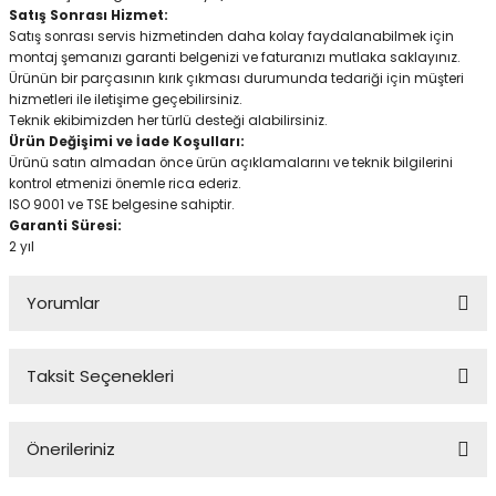
Satış Sonrası Hizmet:
Satış sonrası servis hizmetinden daha kolay faydalanabilmek için
montaj şemanızı garanti belgenizi ve faturanızı mutlaka saklayınız.
Ürünün bir parçasının kırık çıkması durumunda tedariği için müşteri
hizmetleri ile iletişime geçebilirsiniz.
Teknik ekibimizden her türlü desteği alabilirsiniz.
Ürün Değişimi ve İade Koşulları:
Ürünü satın almadan önce ürün açıklamalarını ve teknik bilgilerini
kontrol etmenizi önemle rica ederiz.
ISO 9001 ve TSE belgesine sahiptir.
Garanti Süresi:
2 yıl
Yorumlar
Taksit Seçenekleri
4
Önerileriniz
Fiyat performansı çok iyi, ihtiyacı karşılar. Tavsiye ederim. Benden 4
yıldız