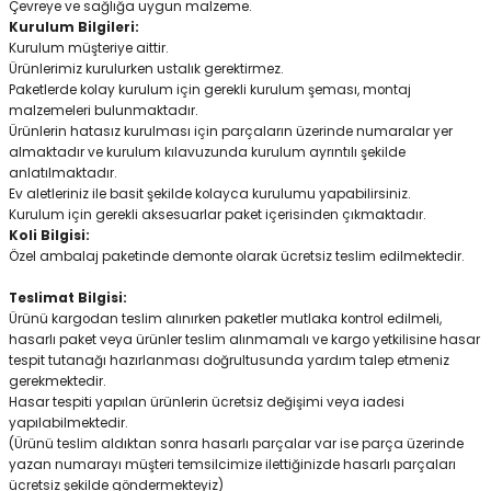
Çevreye ve sağlığa uygun malzeme.
Kurulum Bilgileri:
Kurulum müşteriye aittir.
Ürünlerimiz kurulurken ustalık gerektirmez.
Paketlerde kolay kurulum için gerekli kurulum şeması, montaj
malzemeleri bulunmaktadır.
Ürünlerin hatasız kurulması için parçaların üzerinde numaralar yer
almaktadır ve kurulum kılavuzunda kurulum ayrıntılı şekilde
anlatılmaktadır.
Ev aletleriniz ile basit şekilde kolayca kurulumu yapabilirsiniz.
Kurulum için gerekli aksesuarlar paket içerisinden çıkmaktadır.
Koli Bilgisi:
Özel ambalaj paketinde demonte olarak ücretsiz teslim edilmektedir.
Teslimat Bilgisi:
Ürünü kargodan teslim alınırken paketler mutlaka kontrol edilmeli,
hasarlı paket veya ürünler teslim alınmamalı ve kargo yetkilisine hasar
tespit tutanağı hazırlanması doğrultusunda yardım talep etmeniz
gerekmektedir.
Hasar tespiti yapılan ürünlerin ücretsiz değişimi veya iadesi
yapılabilmektedir.
(Ürünü teslim aldıktan sonra hasarlı parçalar var ise parça üzerinde
yazan numarayı müşteri temsilcimize ilettiğinizde hasarlı parçaları
ücretsiz şekilde göndermekteyiz)