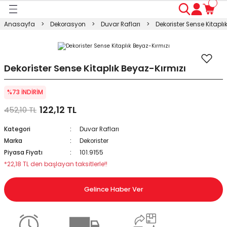
Geri Dön
Geri Dön
Geri Dön
Geri Dön
Geri Dön
Geri Dön
Geri Dön
Anasayfa
Dekorasyon
Duvar Rafları
Dekorister Sense Kitaplı
ası
ası
ı
anyo
n
ası
sı
ı
kosu
Dekorister Sense Kitaplık Beyaz-Kırmızı
esi Dolabı
Masası
%73 İNDİRİM
122,12 TL
452,10 TL
ışma Masası
modin
rı
 Takımı
Kategori
Duvar Rafları
rı
lap
a
Marka
Dekorister
Piyasa Fiyatı
101.9155
*22,18 TL den başlayan taksitlerle!!
Gelince Haber Ver