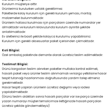
Kurulum müşteriye aittir.
Ürünlerimiz kurulurken ustalık gerektirmez.
Paketlerde kolay kurulum için gerekli kurulum şeması, montaj
malzemeleri bulunmaktadır.
Ürünlerin hatasız kurulması için parçaların üzerinde numaralar yer
almaktadır ve kurulum kılavuzunda kurulum ayrıntılı şekilde
anlatılmaktadır.
Ev aletleriniz ile basit şekilde kolayca kurulumu yapabilirsiniz.
Kurulum için gerekli aksesuarlar paket içerisinden çıkmaktadır.
Koli Bilgisi:
Özel ambalaj paketinde demonte olarak ücretsiz teslim edilmektedir.
Teslimat Bilgisi:
Ürünü kargodan teslim alınırken paketler mutlaka kontrol edilmeli,
hasarlı paket veya ürünler teslim alınmamalı ve kargo yetkilisine hasar
tespit tutanağı hazırlanması doğrultusunda yardım talep etmeniz
gerekmektedir.
Hasar tespiti yapılan ürünlerin ücretsiz değişimi veya iadesi
yapılabilmektedir.
(Ürünü teslim aldıktan sonra hasarlı parçalar var ise parça üzerinde
yazan numarayı müşteri temsilcimize ilettiğinizde hasarlı parçaları
ücretsiz şekilde göndermekteyiz)