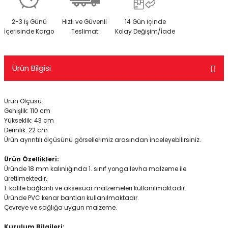
2-3 İş Günü
Hızlı ve Güvenli
14 Gün İçinde
İçerisinde Kargo
Teslimat
Kolay Değişim/İade
Ürün Bilgisi
Ürün Ölçüsü:
Genişlik: 110 cm
Yükseklik: 43 cm
Derinlik: 22 cm
Ürün ayrıntılı ölçüsünü görsellerimiz arasından inceleyebilirsiniz.
Ürün Özellikleri:
Üründe 18 mm kalınlığında 1. sınıf yonga levha malzeme ile
üretilmektedir.
1. kalite bağlantı ve aksesuar malzemeleri kullanılmaktadır.
Üründe PVC kenar bantları kullanılmaktadır.
Çevreye ve sağlığa uygun malzeme.
Kurulum Bilgileri: