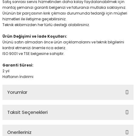
Satış sonrası servis hizmetinden daha kolay faydalanabilmek için
montaj şemanızı garanti belgenizi ve faturanızı mutlaka saklayınız.
Ürünün bir parçasının kırık çıkması durumunda tedariği için müşteri
hizmetleri ile iletişime geçebilirsiniz.
Teknik ekibimizden her türlü desteği alabilirsiniz.
Ürün Değişimi ve İade Koşulları:
Ürünü satın almadan önce ürün açıklamalarını ve teknik bilgilerini
kontrol etmenizi önemle rica ederiz.
ISO 9001 ve TSE belgesine sahiptir.
Garanti Süresi:
2 yıl
Haftanın İndirimi
Yorumlar
Taksit Seçenekleri
Çok Şahane
Önerileriniz