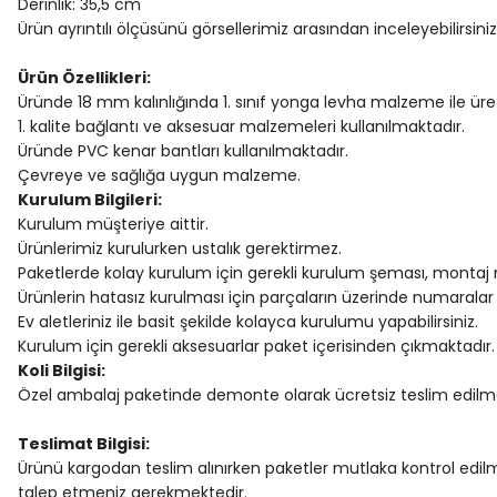
Derinlik: 35,5 cm
Ürün ayrıntılı ölçüsünü görsellerimiz arasından inceleyebilirsiniz
Ürün Özellikleri:
Üründe 18 mm kalınlığında 1. sınıf yonga levha malzeme ile üre
1. kalite bağlantı ve aksesuar malzemeleri kullanılmaktadır.
Üründe PVC kenar bantları kullanılmaktadır.
Çevreye ve sağlığa uygun malzeme.
Kurulum Bilgileri:
Kurulum müşteriye aittir.
Ürünlerimiz kurulurken ustalık gerektirmez.
Paketlerde kolay kurulum için gerekli kurulum şeması, montaj
Ürünlerin hatasız kurulması için parçaların üzerinde numaralar 
Ev aletleriniz ile basit şekilde kolayca kurulumu yapabilirsiniz.
Kurulum için gerekli aksesuarlar paket içerisinden çıkmaktadır.
Koli Bilgisi:
Özel ambalaj paketinde demonte olarak ücretsiz teslim edilme
Teslimat Bilgisi:
Ürünü kargodan teslim alınırken paketler mutlaka kontrol edilm
talep etmeniz gerekmektedir.