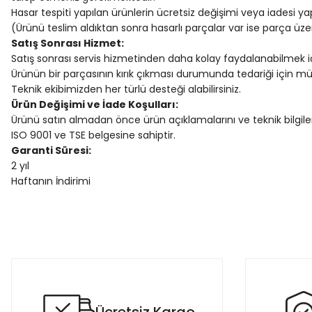
Hasar tespiti yapılan ürünlerin ücretsiz değişimi veya iadesi ya
(Ürünü teslim aldıktan sonra hasarlı parçalar var ise parça üz
Satış Sonrası Hizmet:
Satış sonrası servis hizmetinden daha kolay faydalanabilmek iç
Ürünün bir parçasının kırık çıkması durumunda tedariği için müşte
Teknik ekibimizden her türlü desteği alabilirsiniz.
Ürün Değişimi ve İade Koşulları:
Ürünü satın almadan önce ürün açıklamalarını ve teknik bilgiler
ISO 9001 ve TSE belgesine sahiptir.
Garanti Süresi:
2 yıl
Haftanın İndirimi
Bu ürünün fiyat bilgisi, resim, ürün açıklamalarında ve diğer konula
Görüş ve önerileriniz için teşekkür ederiz.
Mukemmel
Ürün resmi kalitesiz, bozuk veya görüntülenemiyor.
Dolabi ertesi gun teslim aldim.Dolaba gelirsek tek kelime mukem
Ürün açıklamasında eksik bilgiler bulunuyor.
dusunenler gonul rahatligi ile alabilirler.Saticiya tesekkur eder
Ürün bilgilerinde hatalar bulunuyor.