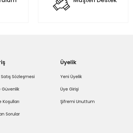
urulum
Müşteri Destek
 da sürat olmasa 10 numara olacak. Adamlar kapıya kadar
riş
Üyelik
 Satış Sözleşmesi
Yeni Üyelik
ve Güvenlik
Üye Girişi
e Koşulları
Şifremi Unuttum
lan Sorular