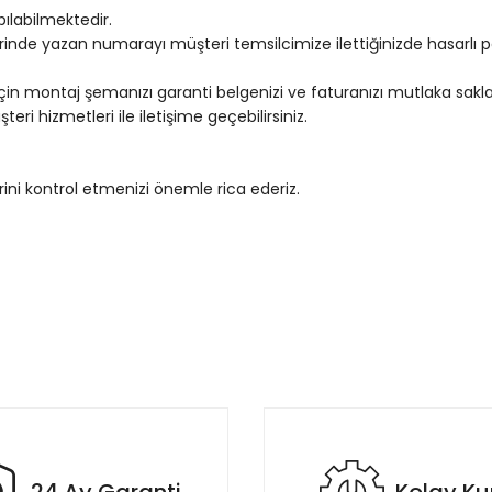
pılabilmektedir.
erinde yazan numarayı müşteri temsilcimize ilettiğinizde hasarlı 
in montaj şemanızı garanti belgenizi ve faturanızı mutlaka sakla
ri hizmetleri ile iletişime geçebilirsiniz.
ini kontrol etmenizi önemle rica ederiz.
rda yetersiz gördüğünüz noktaları öneri formunu kullanarak tarafımıza il
mel fotolarda ne goruyorsaniz aynisi geliyor.Olculer yazilanla bi
im