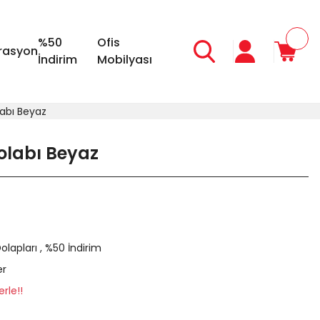
%50
Ofis
rasyon
İndirim
Mobilyası
abı Beyaz
olabı Beyaz
olapları
,
%50 İndirim
er
rle!!