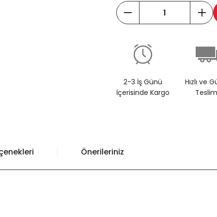
2-3 İş Günü
Hızlı ve G
İçerisinde Kargo
Tesli
çenekleri
Önerileriniz