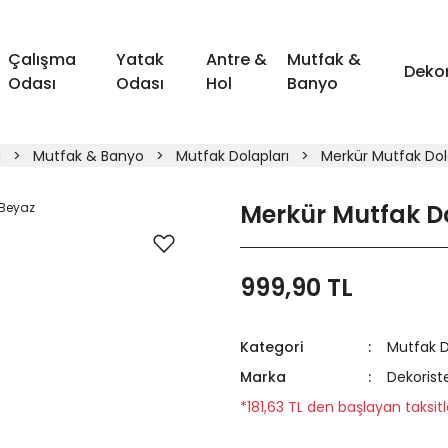
Çalışma
Yatak
Antre &
Mutfak &
Deko
Odası
Odası
Hol
Banyo
a
Mutfak & Banyo
Mutfak Dolapları
Merkür Mutfak Dol
Merkür Mutfak D
999,90 TL
Kategori
Mutfak D
Marka
Dekorist
*181,63 TL den başlayan taksitle