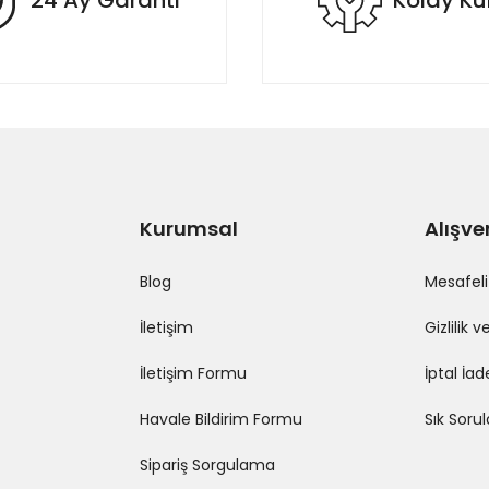
24 Ay Garanti
Kolay K
ine tam oldu. Kurulumu da kolay ve eksiksiz malzeme bar. Kargo
yleyip çıkarttırdım en sonunda :)
Gönder
Kurumsal
Alışve
Blog
Mesafeli
İletişim
Gizlilik 
İletişim Formu
İptal İad
Havale Bildirim Formu
Sık Soru
Sipariş Sorgulama