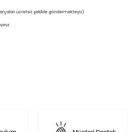
parçaları ücretsiz şekilde göndermekteyiz)
yınız.
etebilirsiniz.
rebir ayni.Gayet kaliteli ve guzel.Biz cok begendik almayi