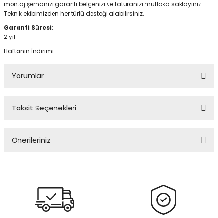
montaj şemanızı garanti belgenizi ve faturanızı mutlaka saklayınız.
Teknik ekibimizden her türlü desteği alabilirsiniz.
Garanti Süresi:
2 yıl
Haftanın İndirimi
Yorumlar
Taksit Seçenekleri
Bu ürüne ilk yorumu siz yapın!
Önerileriniz
Yorum Yaz
Bu ürünün fiyat bilgisi, resim, ürün açıklamalarında ve diğer
konularda yetersiz gördüğünüz noktaları öneri formunu kullanarak
tarafımıza iletebilirsiniz.
Görüş ve önerileriniz için teşekkür ederiz.
Ürün resmi kalitesiz, bozuk veya görüntülenemiyor.