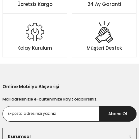
Ücretsiz Kargo
24 Ay Garanti
Ürün açıklamasında eksik bilgiler bulunuyor.
Ürün bilgilerinde hatalar bulunuyor.
Ürün fiyatı diğer sitelerden daha pahalı.
Bu ürüne benzer farklı alternatifler olmalı.
Kolay Kurulum
Müşteri Destek
Gönder
Online Mobilya Alışverişi
Mail adresinizle e-bültenimize kayıt olabilirsiniz.
Abone Ol
Kurumsal