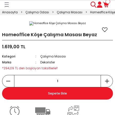
Geri Dön
Geri Dön
Geri Dön
Geri Dön
Geri Dön
Geri Dön
Geri Dön
Anasayfa
Çalışma Odası
Çalışma Masası
Homeoffice Köş
ası
ası
ı
anyo
n
ası
sı
ı
kosu
Homeoffice Köşe Çalışma Masası Beyaz
1.619,00 TL
esi Dolabı
Masası
Kategori
Çalışma Masası
ışma Masası
modin
rı
 Takımı
Marka
Dekorister
*294,09 TL den başlayan taksitlerle!!
rı
lap
a
Sepete Ekle