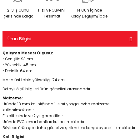
2-3 İş Günü
Hızlı ve Güvenli
14 Gün İçinde
İçerisinde Kargo
Teslimat
Kolay Değişim/İade
Ürün Bilgisi
Çalışma Masası Ölçüsü:
• Genişlik: 93 cm
• Yükseklik: 45 cm
• Derinlik: 64 cm
Masa üst tabla yüksekliği: 74 cm
Detaylı ölçü bilgileri ürün görselleri arasındadır.
Malzeme:
Üründe 18 mm kalınlığında 1. sınıf yonga levha malzeme
kullanılmaktadır.
E1 kalitesinde ve 2 yıl garantilidir.
Üründe PVC kenar bantları kullanılmaktadır.
Böylece ürün çok daha görsel ve çizilmelere karşı dayanıklı olmaktadır.
Koli Bilgisi: