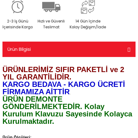
2-3 İş Günü
Hızlı ve Güvenli
14 Gün İçinde
İçerisinde Kargo
Teslimat
Kolay Değişim/İade
Ürün Bilgisi
ÜRÜNLERİMİZ SIFIR PAKETLİ ve 2
YIL GARANTİLİDİR.
KARGO BEDAVA - KARGO ÜCRETİ
FİRMAMIZA AİTTİR
.
ÜRÜN DEMONTE
GÖNDERİLMEKTEDİR. Kolay
Kurulum Klavuzu Sayesinde Kolayca
Kurulmaktadır.
Ürün Ölçüleri: