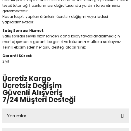
hasarlı paket veya ürünler teslim alınmamalı ve kargo yetkilisine hasar
tespit tutanağı hazırlanması doğrultusunda yardım talep etmeniz
gerekmektedir.
Hasar tespiti yapılan ürünlerin ücretsiz değişimi veya iadesi
yapılabilmektedir.
Satış Sonrası Hizmet:
Satış sonrası servis hizmetinden daha kolay faydalanabilmek için
montaj şemanızı garanti belgenizi ve faturanızı mutlaka saklayınız.
Teknik ekibimizden her türlü desteği alabilirsiniz.
Garanti Süresi:
2 yıl
Ücretiz Kargo
Ücretsiz Değişim
Güvenli Alışveriş
7/24 Müşteri Desteği
Yorumlar