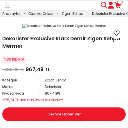
Geri Dön
Geri Dön
Geri Dön
Geri Dön
Geri Dön
Geri Dön
Geri Dön
Anasayfa
Oturma Odası
Zigon Sehpa
Dekorister Exclusive
ası
ası
ı
anyo
n
ası
sı
ı
kosu
Dekorister Exclusive Klark Demir Zigon Sehpa
Mermer
esi Dolabı
Masası
%30 İNDİRİM
ışma Masası
modin
rı
 Takımı
967,49 TL
1.385,08 TL
rı
lap
a
Kategori
Zigon Sehpa
Marka
Dekorister
Piyasa Fiyatı
807.4199
*175,74 TL den başlayan taksitlerle!!
Gelince Haber Ver