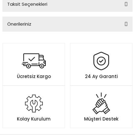
Taksit Seçenekleri
Bu ürüne ilk yorumu siz yapın!
Önerileriniz
Yorum Yaz
Bu ürünün fiyat bilgisi, resim, ürün açıklamalarında ve diğer
konularda yetersiz gördüğünüz noktaları öneri formunu kullanarak
tarafımıza iletebilirsiniz.
Görüş ve önerileriniz için teşekkür ederiz.
Ürün resmi kalitesiz, bozuk veya görüntülenemiyor.
Ücretsiz Kargo
24 Ay Garanti
Ürün açıklamasında eksik bilgiler bulunuyor.
Ürün bilgilerinde hatalar bulunuyor.
Ürün fiyatı diğer sitelerden daha pahalı.
Bu ürüne benzer farklı alternatifler olmalı.
Kolay Kurulum
Müşteri Destek