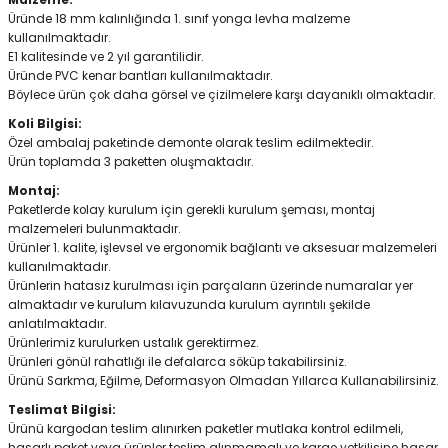
Malzeme:
Üründe 18 mm kalınlığında 1. sınıf yonga levha malzeme
kullanılmaktadır.
E1 kalitesinde ve 2 yıl garantilidir.
Üründe PVC kenar bantları kullanılmaktadır.
Böylece ürün çok daha görsel ve çizilmelere karşı dayanıklı olmaktadır.
Koli Bilgisi:
Özel ambalaj paketinde demonte olarak teslim edilmektedir.
Ürün toplamda 3 paketten oluşmaktadır.
Montaj:
Paketlerde kolay kurulum için gerekli kurulum şeması, montaj
malzemeleri bulunmaktadır.
Ürünler 1. kalite, işlevsel ve ergonomik bağlantı ve aksesuar malzemeleri
kullanılmaktadır.
Ürünlerin hatasız kurulması için parçaların üzerinde numaralar yer
almaktadır ve kurulum kılavuzunda kurulum ayrıntılı şekilde
anlatılmaktadır.
Ürünlerimiz kurulurken ustalık gerektirmez.
Ürünleri gönül rahatlığı ile defalarca söküp takabilirsiniz.
Ürünü Sarkma, Eğilme, Deformasyon Olmadan Yıllarca Kullanabilirsiniz.
Teslimat Bilgisi:
Ürünü kargodan teslim alınırken paketler mutlaka kontrol edilmeli,