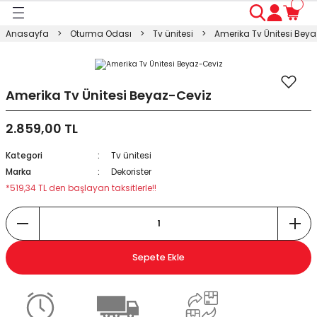
Geri Dön
Geri Dön
Geri Dön
Geri Dön
Geri Dön
Geri Dön
Geri Dön
Anasayfa
Oturma Odası
Tv ünitesi
Amerika Tv Ünitesi Bey
ası
ası
ı
anyo
n
ası
sı
ı
kosu
Amerika Tv Ünitesi Beyaz-Ceviz
2.859,00 TL
esi Dolabı
Masası
Kategori
Tv ünitesi
ışma Masası
modin
rı
 Takımı
Marka
Dekorister
*519,34 TL den başlayan taksitlerle!!
rı
lap
a
Sepete Ekle