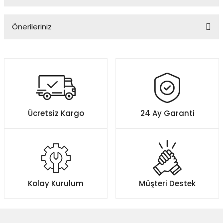
Bu ürüne ilk yorumu siz yapın!
Önerileriniz
Yorum Yaz
Bu ürünün fiyat bilgisi, resim, ürün açıklamalarında ve diğer
konularda yetersiz gördüğünüz noktaları öneri formunu kullanarak
tarafımıza iletebilirsiniz.
Görüş ve önerileriniz için teşekkür ederiz.
Ürün resmi kalitesiz, bozuk veya görüntülenemiyor.
Ücretsiz Kargo
24 Ay Garanti
Ürün açıklamasında eksik bilgiler bulunuyor.
Ürün bilgilerinde hatalar bulunuyor.
Ürün fiyatı diğer sitelerden daha pahalı.
Bu ürüne benzer farklı alternatifler olmalı.
Kolay Kurulum
Müşteri Destek