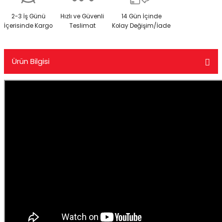
2-3 İş Günü
Hızlı ve Güvenli
14 Gün İçinde
İçerisinde Kargo
Teslimat
Kolay Değişim/İade
Ürün Bilgisi