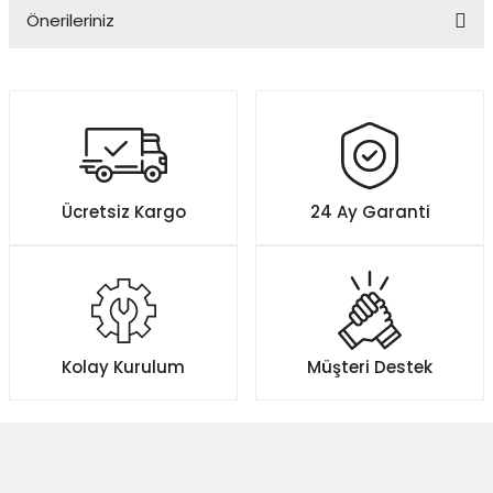
Önerileriniz
Yorum Yaz
Bu ürünün fiyat bilgisi, resim, ürün açıklamalarında ve diğer
konularda yetersiz gördüğünüz noktaları öneri formunu kullanarak
tarafımıza iletebilirsiniz.
Görüş ve önerileriniz için teşekkür ederiz.
Ürün resmi kalitesiz, bozuk veya görüntülenemiyor.
Ücretsiz Kargo
24 Ay Garanti
Ürün açıklamasında eksik bilgiler bulunuyor.
Ürün bilgilerinde hatalar bulunuyor.
Ürün fiyatı diğer sitelerden daha pahalı.
Bu ürüne benzer farklı alternatifler olmalı.
Kolay Kurulum
Müşteri Destek
Gönder