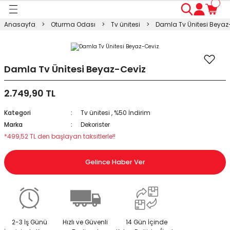
Geri Dön
Geri Dön
Geri Dön
Geri Dön
Geri Dön
Geri Dön
Geri Dön
Anasayfa
Oturma Odası
Tv ünitesi
Damla Tv Ünitesi Beyaz
ası
ası
ı
anyo
n
ası
sı
ı
kosu
Damla Tv Ünitesi Beyaz-Ceviz
2.749,90 TL
esi Dolabı
Masası
Kategori
Tv ünitesi
,
%50 İndirim
ışma Masası
modin
rı
 Takımı
Marka
Dekorister
*499,52 TL den başlayan taksitlerle!!
rı
lap
a
Gelince Haber Ver
2-3 İş Günü
Hızlı ve Güvenli
14 Gün İçinde