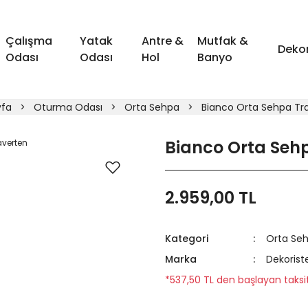
Çalışma
Yatak
Antre &
Mutfak &
Deko
Odası
Odası
Hol
Banyo
yfa
Oturma Odası
Orta Sehpa
Bianco Orta Sehpa Tr
Bianco Orta Seh
2.959,00 TL
Kategori
Orta Se
Marka
Dekorist
*537,50 TL den başlayan taksitl