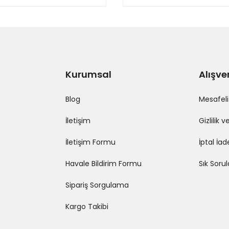
Gönder
Kurumsal
Alışve
Blog
Mesafeli
İletişim
Gizlilik 
İletişim Formu
İptal İad
Havale Bildirim Formu
Sık Soru
Sipariş Sorgulama
Kargo Takibi