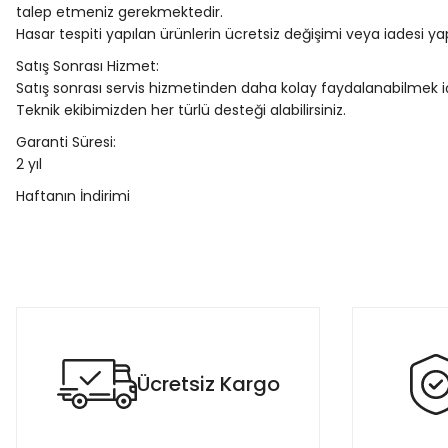
talep etmeniz gerekmektedir.
Hasar tespiti yapılan ürünlerin ücretsiz değişimi veya iadesi ya
Satış Sonrası Hizmet:
Satış sonrası servis hizmetinden daha kolay faydalanabilmek iç
Teknik ekibimizden her türlü desteği alabilirsiniz.
Garanti Süresi:
2 yıl
Haftanın İndirimi
Bu ürünün fiyat bilgisi, resim, ürün açıklamalarında ve diğer konula
Görüş ve önerileriniz için teşekkür ederiz.
Ürün resmi kalitesiz, bozuk veya görüntülenemiyor.
Ürün açıklamasında eksik bilgiler bulunuyor.
Ücretsiz Kargo
Ürün bilgilerinde hatalar bulunuyor.
Ürün fiyatı diğer sitelerden daha pahalı.
Bu ürüne benzer farklı alternatifler olmalı.