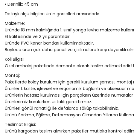
• Derinlik: 45 cm
Detaylı ölçü bilgileri ürün görselleri arasındadır.
Malzeme:
Üründe 18 mm kalınlığında 1. sınıf yonga levha malzeme kullanı
E1 kalitesinde ve 2 yıl garantilidir.
Üründe PVC kenar bantları kullanılmaktadır.
Böylece ürün çok daha görsel ve çizilmelere karşı dayanıklı ol
Koli Bilgisi:
Özel ambalaj paketinde demonte olarak teslim edilmektedir.Ü
Montaj:
Paketlerde kolay kurulum için gerekli kurulum şeması, montaj
Ürünler 1. kalite, işlevsel ve ergonomik bağlantı ve aksesuar ma
Ürünlerin hatasız kurulması için parçaların üzerinde numaralar 
Ürünlerimiz kurulurken ustalık gerektirmez.
Ürünleri gönül rahatlığı ile defalarca söküp takabilirsiniz.
Ürünü Sarkma, Eğilme, Deformasyon Olmadan Yıllarca Kullanabil
Teslimat Bilgisi:
Ürünü kargodan teslim alınırken paketler mutlaka kontrol edilm