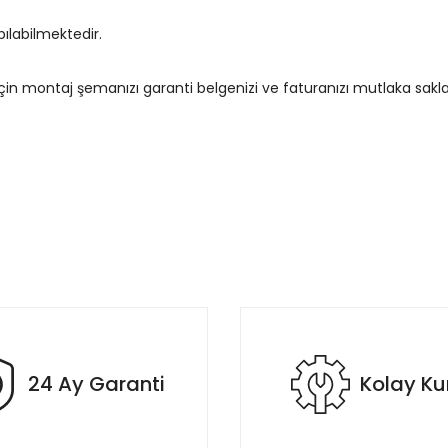
pılabilmektedir.
in montaj şemanızı garanti belgenizi ve faturanızı mutlaka sakla
rda yetersiz gördüğünüz noktaları öneri formunu kullanarak tarafımıza il
Bu ürüne ilk yorumu siz yapın!
Yorum Yaz
24 Ay Garanti
Kolay K