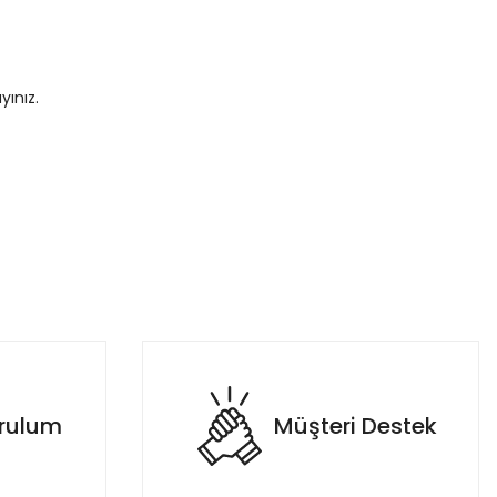
yınız.
etebilirsiniz.
urulum
Müşteri Destek