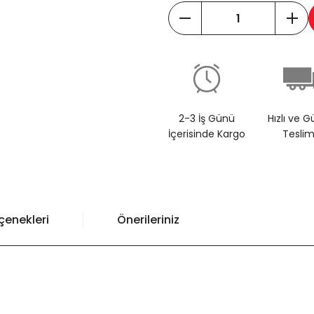
2-3 İş Günü
Hızlı ve G
İçerisinde Kargo
Tesli
çenekleri
Önerileriniz