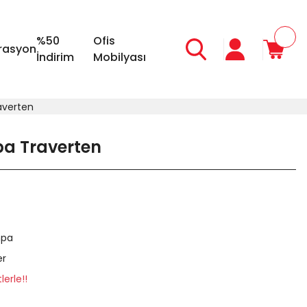
%50
Ofis
rasyon
İndirim
Mobilyası
averten
pa Traverten
hpa
er
erle!!