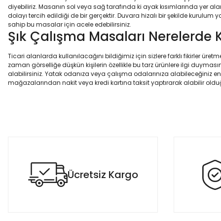
diyebiliriz. Masanın sol veya sağ tarafında ki ayak kısımlarında yer al
dolayı tercih edildiği de bir gerçektir. Duvara hizalı bir şekilde kuru
sahip bu masalar için acele edebilirsiniz.
Şık Çalışma Masaları Nerelerde Ku
Ticari alanlarda kullanılacağını bildiğimiz için sizlere farklı fikirler ür
zaman görselliğe düşkün kişilerin özellikle bu tarz ürünlere ilgi duyma
alabilirsiniz. Yatak odanıza veya çalışma odalarınıza alabileceğiniz en
mağazalarından nakit veya kredi kartına taksit yaptırarak alabilir olduğ
Ücretsiz Kargo