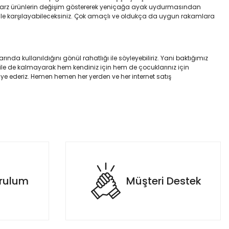
 Bu tarz ürünlerin değişim göstererek yeniçağa ayak uydurmasından
ürünle karşılayabileceksiniz. Çok amaçlı ve oldukça da uygun rakamlara
ında kullanıldığını gönül rahatlığı ile söyleyebiliriz. Yani baktığımız
e ile de kalmayarak hem kendiniz için hem de çocuklarınız için
iye ederiz. Hemen hemen her yerden ve her internet satış
urulum
Müşteri Destek