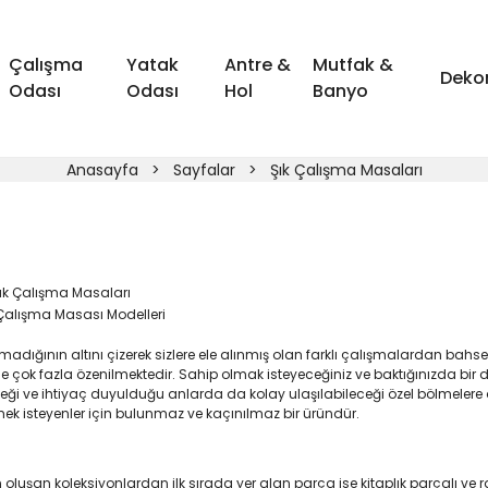
Çalışma
Yatak
Antre &
Mutfak &
Deko
Odası
Odası
Hol
Banyo
Anasayfa
Sayfalar
Şık Çalışma Masaları
 Çalışma Masası Modelleri
madığının altını çizerek sizlere ele alınmış olan farklı çalışmalardan bahse
 çok fazla özenilmektedir. Sahip olmak isteyeceğiniz ve baktığınızda bir
eği ve ihtiyaç duyulduğu anlarda da kolay ulaşılabileceği özel bölmelere d
k isteyenler için bulunmaz ve kaçınılmaz bir üründür.
luşan koleksiyonlardan ilk sırada yer alan parça ise kitaplık parçalı ve 