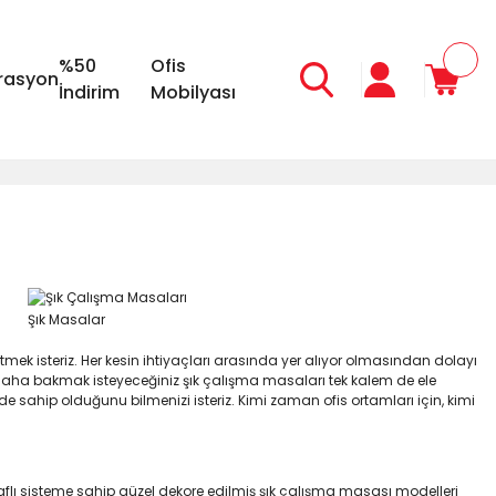
%50
Ofis
rasyon
İndirim
Mobilyası
Şık Masalar
tmek isteriz. Her kesin ihtiyaçları arasında yer alıyor olmasından dolayı
 daha bakmak isteyeceğiniz şık çalışma masaları tek kalem de ele
e sahip olduğunu bilmenizi isteriz. Kimi zaman ofis ortamları için, kimi
raflı sisteme sahip güzel dekore edilmiş şık çalışma masası modelleri