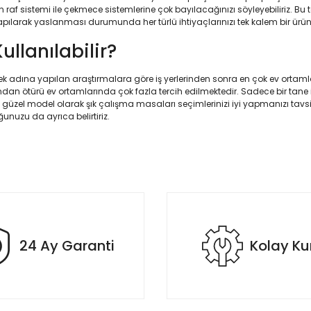
an raf sistemi ile çekmece sistemlerine çok bayılacağınızı söyleyebiliriz.
lum yapılarak yaslanması durumunda her türlü ihtiyaçlarınızı tek kalem bir 
llanılabilir?
etmek adına yapılan araştırmalara göre iş yerlerinden sonra en çok ev ortamlar
sından ötürü ev ortamlarında çok fazla tercih edilmektedir. Sadece bir tan
 güzel model olarak şık çalışma masaları seçimlerinizi iyi yapmanızı tavs
unuzu da ayrıca belirtiriz.
24 Ay Garanti
Kolay K