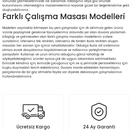
sonunda çekmecelerinizde ise saklamak istediğiniz veya göz önünde
bulunmasını istemediğiniz malzemelerinizi koyarak güzel bir değerlendirme şekli
oluşturabilirsiniz.
Farklı Çalışma Masası Modelleri
Modelleri saymakla bitmeyen bu yeni çalışmalar için ilk aklımıza gelen ürünü
sizinle paylaşmak gerekirse tavsiyelerimiz arasında yer alan duvara yaslamalı
kitaplığı ve çekmeceleri olan farklı çalışma masaları modellerini sizlere
sunabiliriz. İsterseniz tek renkten, isterseniz de birden fazla renkten oluşan
masalar her zaman için içinizi rahatlatacaktır. Oldukça fazla raf sisteminin
olması evrak dosyalarınızı koyabilmenize ve notlarınızı yerleştirmenize
yarayabilir. Kullanışlı ve uzun ömürlü olduğunu gönül rahatlığı ile
söyleyebileceğimiz ürünler ayrıca çok da uygun rakamlara satılmaktadır.
Evinizde kendiniz için, evinizde çocuğunuz için ve iş yerinizde personelleriniz için
kuşku duymadan tercih edebilirsiniz. Duvara monte edilebilen tamamlayıcı
parçalarına da bir göz atmakta fayda var diyerek dekorasyon çalışmalarınızı
hızlandırabilirsiniz.
Ücretsiz Kargo
24 Ay Garanti