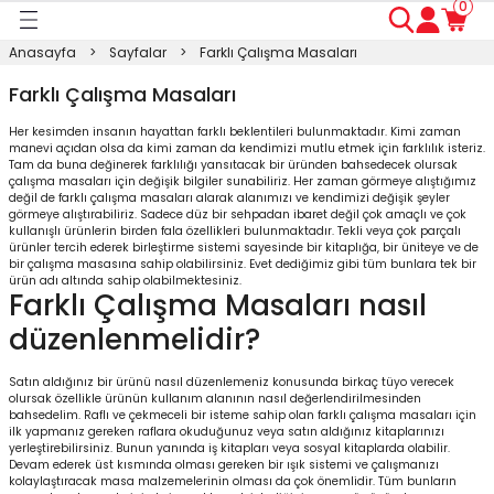
0
Geri Dön
Geri Dön
Geri Dön
Geri Dön
Geri Dön
Geri Dön
Geri Dön
Anasayfa
Sayfalar
Farklı Çalışma Masaları
ası
ası
ı
anyo
n
ası
Farklı Çalışma Masaları
Her kesimden insanın hayattan farklı beklentileri bulunmaktadır. Kimi zaman
sı
ı
kosu
manevi açıdan olsa da kimi zaman da kendimizi mutlu etmek için farklılık isteriz.
Tam da buna değinerek farklılığı yansıtacak bir üründen bahsedecek olursak
çalışma masaları için değişik bilgiler sunabiliriz. Her zaman görmeye alıştığımız
esi Dolabı
Masası
değil de farklı çalışma masaları alarak alanımızı ve kendimizi değişik şeyler
görmeye alıştırabiliriz. Sadece düz bir sehpadan ibaret değil çok amaçlı ve çok
kullanışlı ürünlerin birden fala özellikleri bulunmaktadır. Tekli veya çok parçalı
ürünler tercih ederek birleştirme sistemi sayesinde bir kitaplığa, bir üniteye ve de
ışma Masası
modin
rı
 Takımı
bir çalışma masasına sahip olabilirsiniz. Evet dediğimiz gibi tüm bunlara tek bir
ürün adı altında sahip olabilmektesiniz.
Farklı Çalışma Masaları nasıl
rı
lap
a
düzenlenmelidir?
Satın aldığınız bir ürünü nasıl düzenlemeniz konusunda birkaç tüyo verecek
olursak özellikle ürünün kullanım alanının nasıl değerlendirilmesinden
bahsedelim. Raflı ve çekmeceli bir isteme sahip olan farklı çalışma masaları için
ilk yapmanız gereken raflara okuduğunuz veya satın aldığınız kitaplarınızı
yerleştirebilirsiniz. Bunun yanında iş kitapları veya sosyal kitaplarda olabilir.
Devam ederek üst kısmında olması gereken bir ışık sistemi ve çalışmanızı
kolaylaştıracak masa malzemelerinin olması da çok önemlidir. Tüm bunların