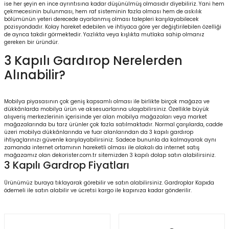
ise her şeyin en ince ayrıntısına kadar düşünülmüş olmasıdır diyebiliriz. Yani hem
çekmecesinin bulunması, hem raf sisteminin fazla olması hem de askılık
bölümünün yeteri derecede ayarlanmış olması talepleri karşılayabilecek
pozisyondadır. Kolay hareket edebilen ve ihtiyaca göre yer değiştirilebilen özelliği
de ayrıca takdir görmektedir. Yazlıkta veya kışlıkta mutlaka sahip olmanız
gereken bir üründür.
3 Kapılı Gardırop Nerelerden
Alınabilir?
Mobilya piyasasının çok geniş kapsamlı olması ile birlikte birçok mağaza ve
dükkânlarda mobilya ürün ve aksesuarlarına ulaşabilirsiniz. Özellikle büyük
alışveriş merkezlerinin içerisinde yer alan mobilya mağazaları veya market
mağazalarında bu tarz ürünler çok fazla satılmaktadır. Normal çarşılarda, cadde
üzeri mobilya dükkânlarında ve fuar alanlarından da 3 kapılı gardırop
ihtiyaçlarınızı güvenle karşılayabilirsiniz. Sadece bununla da kalmayarak aynı
zamanda internet ortamının hareketli olması ile alakalı da internet satış
mağazamız olan dekorister.com.tr sitemizden 3 kapılı dolap satın alabilirsiniz.
3 Kapılı Gardrop Fiyatları
Ürünümüz
buraya tıklayarak
görebilir ve satın alabilirsiniz.
Gardroplar Kapıda
ödemeli
ile satın alabilir ve ücretsi kargo ile kapınıza kadar gönderilir.