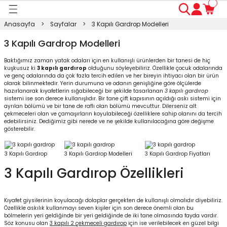
Geri Dön
Geri Dön
Geri Dön
Geri Dön
Geri Dön
Geri Dön
Geri Dön
Anasayfa
Sayfalar
3 Kapılı Gardrop Modelleri
ası
ası
ı
anyo
n
ası
3 Kapılı Gardrop Modelleri
Baktığımız zaman yatak odaları için en kullanışlı ürünlerden bir tanesi de hiç
sı
ı
kosu
kuşkusuz ki
3 kapılı gardırop
olduğunu söyleyebiliriz. Özellikle çocuk odalarında
ve genç odalarında da çok fazla tercih edilen ve her bireyin ihtiyacı olan bir ürün
olarak bilinmektedir. Yerin durumuna ve odanın genişliğine göre ölçülerde
esi Dolabı
Masası
hazırlanarak kıyafetlerin sığabileceği bir şekilde tasarlanan
3 kapılı gardırop
sistemi ise son derece kullanışlıdır. Bir tane çift kapısının açıldığı askı sistemi için
ayrılan bölümü ve bir tane de raflı olan bölümü mevcuttur. Dilerseniz alt
çekmeceleri olan ve çamaşırların koyulabileceği özelliklere sahip olanını da tercih
ışma Masası
modin
rı
 Takımı
edebilirsiniz. Dediğimiz gibi nerede ve ne şekilde kullanılacağına göre değişme
gösterebilir.
rı
lap
a
3 Kapılı Gardrop
3 Kapılı Gardrop Modelleri
3 Kapılı Gardrop Fiyatları
3 Kapılı Gardırop Özellikleri
Kıyafet giysilerinin koyulacağı dolaplar gerçekten de kullanışlı olmalıdır diyebiliriz.
Özellikle askılık kullanmayı seven kişiler için son derece önemli olan bu
bölmelerin yeri geldiğinde bir yeri geldiğinde de iki tane olmasında fayda vardır.
Söz konusu olan
3 kapılı 2 çekmeceli gardırop
için ise verilebilecek en güzel bilgi